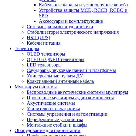
Кабельные каналы и установочные короба
Устройства защиты MCD, RCCB, RCBO и
SPD
Аксессуары и комплектующие
Сетевые фильтры и удлинители
Стабилизаторы электрического напряжения
ИБП (UPS)
Кабели питания
Телевизоры
OLED телевизоры
QLED и QNED телевизоры
LED телевизоры
Саундбары, звуковые панели и платформы
Универсальные пульты ДУ
Коаксиальный антенный кабель
Мультирум системы
Беспроводные акустические системы мультирум
Проводные мультирум аудио компоненты
Акустические системы
Усилители и электроника
Системы управления и автоматизации
Периферийные устройства
Монтажные стойки и шкафы
Оборудование для презентаций
Профессиональные дисплеи