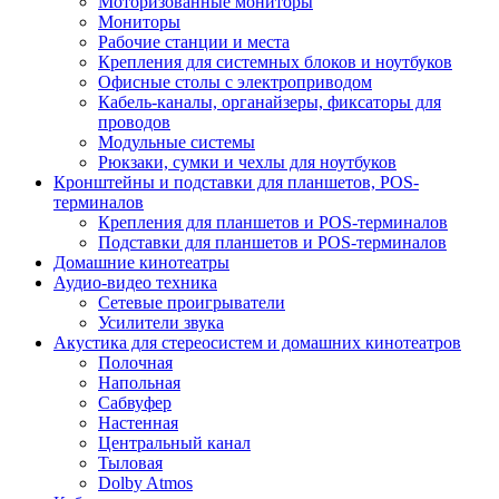
Моторизованные мониторы
Мониторы
Рабочие станции и места
Крепления для системных блоков и ноутбуков
Офисные столы с электроприводом
Кабель-каналы, органайзеры, фиксаторы для
проводов
Модульные системы
Рюкзаки, сумки и чехлы для ноутбуков
Кронштейны и подставки для планшетов, POS-
терминалов
Крепления для планшетов и POS-терминалов
Подставки для планшетов и POS-терминалов
Домашние кинотеатры
Аудио-видео техника
Сетевые проигрыватели
Усилители звука
Акустика для стереосистем и домашних кинотеатров
Полочная
Напольная
Сабвуфер
Настенная
Центральный канал
Тыловая
Dolby Atmos