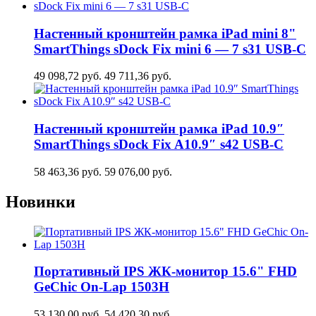
Настенный кронштейн рамка iPad mini 8"
SmartThings sDock Fix mini 6 — 7 s31 USB-C
49 098,72
руб.
49 711,36
руб.
Настенный кронштейн рамка iPad 10.9″
SmartThings sDock Fix A10.9″ s42 USB-C
58 463,36
руб.
59 076,00
руб.
Новинки
Портативный IPS ЖК-монитор 15.6" FHD
GeСhic On-Lap 1503H
53 130,00
руб.
54 420,30
руб.