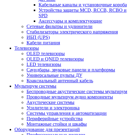
Кабельные каналы и установочные короба
Устройства защиты MCD, RCCB, RCBO и
SPD
Аксессуары и комплектующие
Сетевые фильтры и удлинители
Стабилизаторы электрического напряжения
ИБП (UPS)
Кабели питания
Телевизоры
OLED телевизоры
QLED и QNED телевизоры
LED телевизоры
Саундбары, звуковые панели и платформы
Универсальные пульты ДУ
Коаксиальный антенный кабель
Мультирум системы
Беспроводные акустические системы мультирум
Проводные мультирум аудио компоненты
Акустические системы
Усилители и электроника
Системы управления и автоматизации
Периферийные устройства
Монтажные стойки и шкафы
Оборудование для презентаций
Профессиональные дисплеи