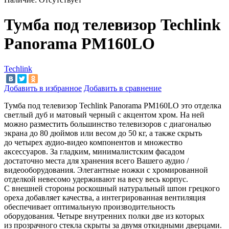
Тумба под телевизор Techlink
Panorama PM160LO
Techlink
Добавить в избранное
Добавить в сравнение
Тумба под телевизор Techlink Panorama PM160LO это отделка
светлый дуб и
матовый черный с
акцентом хром. На
ней
можно разместить большинство телевизоров с
диагональю
экрана до
80
дюймов или весом до
50
кг, а
также скрыть
до
четырех аудио-видео компонентов и
множество
аксессуаров. За
гладким, минималистским фасадом
достаточно места для хранения всего Вашего аудио
/
видеооборудования. Элегантные ножки с
хромированной
отделкой невесомо удерживают на
весу весь корпус.
С
внешней стороны роскошный натуральный шпон грецкого
ореха добавляет качества, а
интегрированная вентиляция
обеспечивает оптимальную производительность
оборудования. Четыре внутренних полки две из
которых
из
прозрачного стекла скрыты за
двумя откидными дверцами.