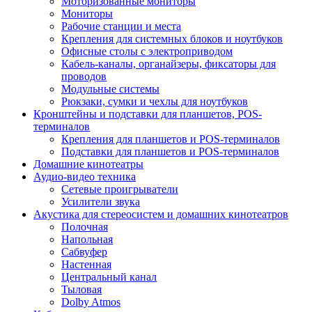
Моторизованные мониторы
Мониторы
Рабочие станции и места
Крепления для системных блоков и ноутбуков
Офисные столы с электроприводом
Кабель-каналы, органайзеры, фиксаторы для
проводов
Модульные системы
Рюкзаки, сумки и чехлы для ноутбуков
Кронштейны и подставки для планшетов, POS-
терминалов
Крепления для планшетов и POS-терминалов
Подставки для планшетов и POS-терминалов
Домашние кинотеатры
Аудио-видео техника
Сетевые проигрыватели
Усилители звука
Акустика для стереосистем и домашних кинотеатров
Полочная
Напольная
Сабвуфер
Настенная
Центральный канал
Тыловая
Dolby Atmos