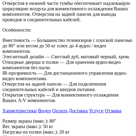
Отверстия в
нижней части тумбы обеспечивает надлежащую
циркуляцию воздуха для конвективного охлаждения Ваших
компонентов. Отверстия на
задней панели для вывода
проводов и
соединительных кабелей.
Особенности:
Вместимость
—
Большинство телевизоров с
плоской панелью
до
80
″
или весом до
50
кг плюс до
4
аудио
/ видео
компонентов.
Элегантный дизайн
—
Светлый дуб, матовый черный, хром.
Откидные дверцы и
полки
—
Для хранения аудио-видео
компонентов без пыли.
IR-прозрачность
—
Для дистанционного управления аудио-
видео компонентами.
Отверстия на
задней панели
—
Для подключения
соединительных кабелей и
шнуров питания.
Открытая структура
—
Для конвективного охлаждения
Ваших A/V
компонентов.
Характеристики
Видео
Оплата
Доставка
Услуги
Отзывы
Размер экрана (макс.): 80″
Вес экрана (макс.): 50 кг
Нагрузка на полки (макс.): 20 кг