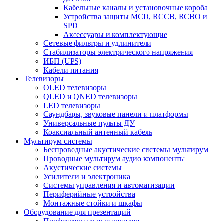
Кабельные каналы и установочные короба
Устройства защиты MCD, RCCB, RCBO и
SPD
Аксессуары и комплектующие
Сетевые фильтры и удлинители
Стабилизаторы электрического напряжения
ИБП (UPS)
Кабели питания
Телевизоры
OLED телевизоры
QLED и QNED телевизоры
LED телевизоры
Саундбары, звуковые панели и платформы
Универсальные пульты ДУ
Коаксиальный антенный кабель
Мультирум системы
Беспроводные акустические системы мультирум
Проводные мультирум аудио компоненты
Акустические системы
Усилители и электроника
Системы управления и автоматизации
Периферийные устройства
Монтажные стойки и шкафы
Оборудование для презентаций
Профессиональные дисплеи