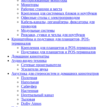
Моторизованные мониторы
Мониторы
Рабочие станции и места
Крепления для системных блоков и ноутбуков
Офисные столы с электроприводом
Кабель-каналы, органайзеры, фиксаторы для
проводов
Модульные системы
Рюкзаки, сумки и чехлы для ноутбуков
Кронштейны и подставки для планшетов, POS-
терминалов
Крепления для планшетов и POS-терминалов
Подставки для планшетов и POS-терминалов
Домашние кинотеатры
Аудио-видео техника
Сетевые проигрыватели
Усилители звука
Акустика для стереосистем и домашних кинотеатров
Полочная
Напольная
Сабвуфер
Настенная
Центральный канал
Тыловая
Dolby Atmos