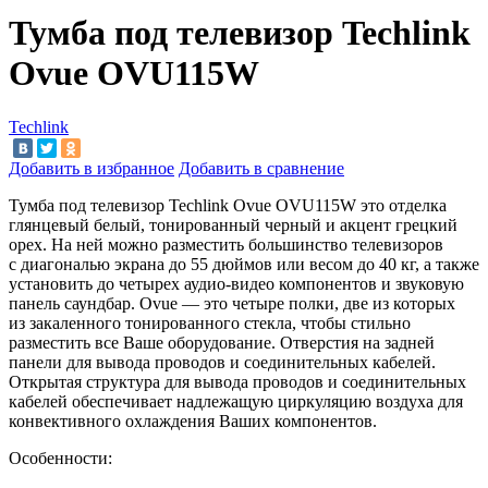
Тумба под телевизор Techlink
Ovue OVU115W
Techlink
Добавить в избранное
Добавить в сравнение
Тумба под телевизор Techlink Ovue OVU115W это отделка
глянцевый белый, тонированный черный и
акцент грецкий
орех. На
ней можно разместить большинство телевизоров
с
диагональю экрана до
55
дюймов или весом до
40
кг, а
также
установить до
четырех аудио-видео компонентов и
звуковую
панель саундбар. Ovue
—
это четыре полки, две из
которых
из
закаленного тонированного стекла, чтобы стильно
разместить все Ваше оборудование. Отверстия на
задней
панели для вывода проводов и
соединительных кабелей.
Открытая структура для вывода проводов и
соединительных
кабелей обеспечивает надлежащую циркуляцию воздуха для
конвективного охлаждения Ваших компонентов.
Особенности: