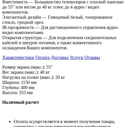
Вместимость
—
Большинство телевизоров с
плоской панелью
до
55
″
или весом до
40
кг плюс до
4
аудио
/ видео
компонентов.
Элегантный дизайн
—
Глянцевый белый, тонированное
стекло, грецкий орех.
IR-прозрачность
—
Для дистанционного управления аудио-
видео компонентами.
Открытая структура
—
Для подключения соединительных
кабелей и
шнуров питания, а
также конвективного
охлаждения Ваших компонентов.
Характеристики
Оплата
Доставка
Услуги
Отзывы
Размер экрана (макс.): 55″
Вес экрана (макс.): 40 кг
Нагрузка на полки (макс.): 20 кг
Ширина: 1150 мм
Глубина: 400 мм
Высота: 355 мм
Наличный расчет
Оплата осуществляется в момент получения товара,
совместно с заказом передаются все необходимые