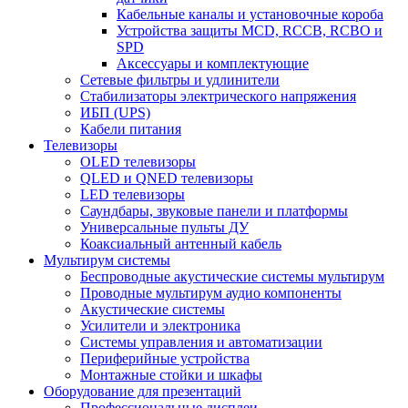
Кабельные каналы и установочные короба
Устройства защиты MCD, RCCB, RCBO и
SPD
Аксессуары и комплектующие
Сетевые фильтры и удлинители
Стабилизаторы электрического напряжения
ИБП (UPS)
Кабели питания
Телевизоры
OLED телевизоры
QLED и QNED телевизоры
LED телевизоры
Саундбары, звуковые панели и платформы
Универсальные пульты ДУ
Коаксиальный антенный кабель
Мультирум системы
Беспроводные акустические системы мультирум
Проводные мультирум аудио компоненты
Акустические системы
Усилители и электроника
Системы управления и автоматизации
Периферийные устройства
Монтажные стойки и шкафы
Оборудование для презентаций
Профессиональные дисплеи