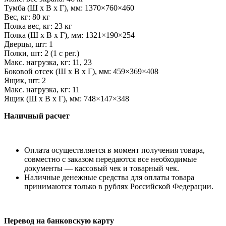
Тумба (Ш
х
В х
Г), мм: 1370
×
760
×
460
Вес, кг: 80
кг
Полка вес, кг: 23
кг
Полка (Ш
х
В х
Г), мм: 1321
×
190
×
254
Дверцы, шт: 1
Полки, шт: 2 (1
с рег.)
Макс. нагрузка, кг: 11, 23
Боковой отсек (Ш
х
В х
Г), мм: 459
×
369
×
408
Ящик, шт: 2
Макс. нагрузка, кг: 11
Ящик (Ш
х
В х
Г), мм: 748
×
147
×
348
Наличный расчет
Оплата осуществляется в момент получения товара,
совместно с заказом передаются все необходимые
документы — кассовый чек и товарный чек.
Наличные денежные средства для оплаты товара
принимаются только в рублях Российской Федерации.
Перевод на банковскую карту