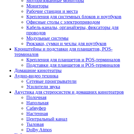
Моторизованные мониторы
Мониторы
Рабочие станции и места
Крепления для системных блоков и ноутбуков
Офисные столы с электроприводом
Кабель-каналы, органайзеры, фиксаторы для
проводов
Модульные системы
Рюкзаки, сумки и чехлы для ноутбуков
Кронштейны и подставки для планшетов, POS-
терминалов
Крепления для планшетов и POS-терминалов
Подставки для планшетов и POS-терминалов
Домашние кинотеатры
Аудио-видео техника
Сетевые проигрыватели
Усилители звука
Акустика для стереосистем и домашних кинотеатров
Полочная
Напольная
Сабвуфер
Настенная
Центральный канал
Тыловая
Dolby Atmos