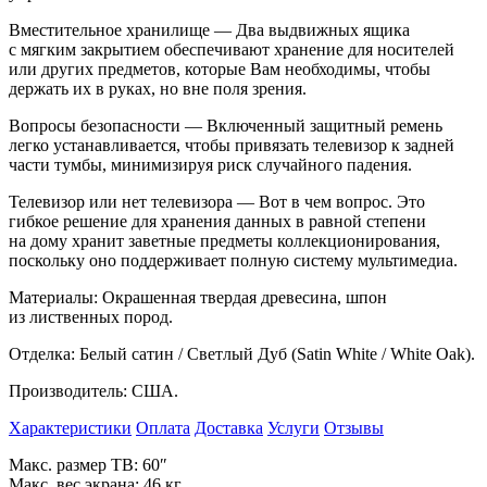
Вместительное хранилище
—
Два выдвижных ящика
с
мягким закрытием обеспечивают хранение для носителей
или других предметов, которые Вам необходимы, чтобы
держать их
в
руках, но
вне поля зрения.
Вопросы безопасности
—
Включенный защитный ремень
легко устанавливается, чтобы привязать телевизор к
задней
части тумбы, минимизируя риск случайного падения.
Телевизор или нет телевизора
—
Вот в
чем вопрос. Это
гибкое решение для хранения данных в
равной степени
на
дому хранит заветные предметы коллекционирования,
поскольку оно поддерживает полную систему мультимедиа.
Материалы: Окрашенная твердая древесина, шпон
из
лиственных пород.
Отделка: Белый сатин
/ Светлый Дуб (Satin White
/ White Oak).
Производитель: США.
Характеристики
Оплата
Доставка
Услуги
Отзывы
Макс. размер ТВ: 60
″
Макс. вес экрана: 46
кг