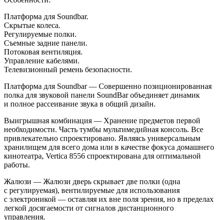
Платформа для Soundbar.
Скрытые колеса.
Регулируемые полки.
Съемные задние панели.
Потоковая вентиляция.
Управление кабелями.
Телевизионный ремень безопасности.
Платформа для Soundbar
—
Совершенно позиционированная
полка для звуковой панели SoundBar объединяет динамик
и
полное рассеивание звука в
общий дизайн.
Выигрышная комбинация
—
Хранение предметов первой
необходимости. Часть тумбы мультимедийная консоль. Все
привлекательно спроектировано. Являясь универсальным
хранилищем для всего дома или в
качестве фокуса домашнего
кинотеатра, Vertica 8556 спроектирована для оптимальной
работы.
Жалюзи
—
Жалюзи дверь скрывает две полки (одна
с
регулируемая), вентилируемые для использования
с
электроникой
—
оставляя их
вне поля зрения, но
в
пределах
легкой досягаемости от
сигналов дистанционного
управления.