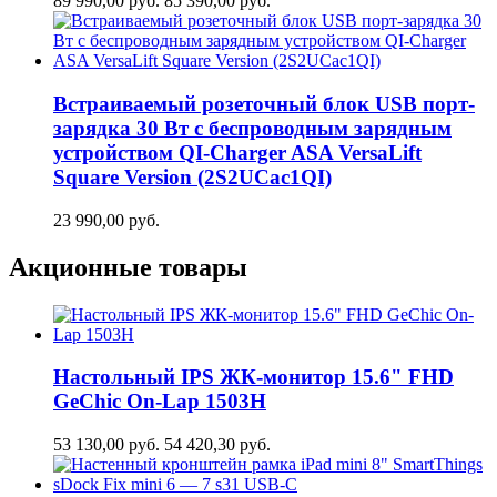
89 990,00
руб.
85 390,00
руб.
Встраиваемый розеточный блок USB порт-
зарядка 30 Вт c беспроводным зарядным
устройством QI-Charger ASA VersaLift
Square Version (2S2UCaс1QI)
23 990,00
руб.
Акционные товары
Настольный IPS ЖК-монитор 15.6" FHD
GeСhic On-Lap 1503H
53 130,00
руб.
54 420,30
руб.