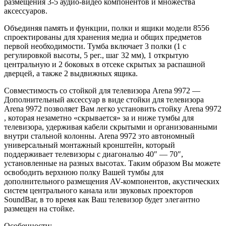
размещения 3-5 аудио-видео компонентов и
множества
аксессуаров.
Объединяя память и
функции, полки и
ящики модели 8556
спроектированы для хранения медиа и
общих предметов
первой необходимости. Тумба включает 3
полки (1
с
регулировкой высоты, 5
рег., шаг 32
мм), 1
открытую
центральную и
2
боковых в
отсеке скрытых за
распашной
дверцей, а
также 2
выдвижных ящика.
Совместимость со
стойкой для телевизора Arena 9972
—
Дополнительный аксессуар в
виде стойки для телевизора
Arena 9972 позволяет Вам легко установить стойку Arena 9972
, которая незаметно
«
скрывается
»
за
и
ниже тумбы для
телевизора, удерживая кабели скрытыми и
организованными
внутри стальной колонны. Arena 9972 это автономный
универсальный монтажный кронштейн, который
поддерживает телевизоры с
диагональю 40
″
—
70
″
,
установленные на
разных высотах. Таким образом
Вы можете
освободить верхнюю полку Вашей тумбы для
дополнительного размещения AV-компонентов, акустических
систем центрального канала или звуковых проекторов
SoundBar, в
то
время как Ваш телевизор будет элегантно
размещен на
стойке.
Особенности: