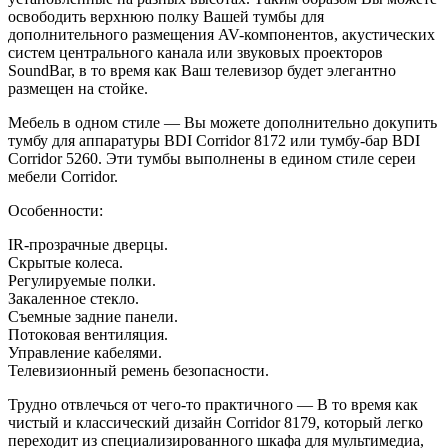
освободить верхнюю полку Вашей тумбы для
дополнительного размещения AV-компонентов, акустических
систем центрального канала или звуковых проекторов
SoundBar, в
то
время как Ваш телевизор будет элегантно
размещен на
стойке.
Мебель в
одном стиле
—
Вы
можете дополнительно докупить
тумбу для аппаратуры BDI Corridor 8172 или тумбу-бар BDI
Corridor 5260. Эти тумбы выполнены в
едином стиле сереи
мебели Corridor.
Особенности:
IR-прозрачные дверцы.
Скрытые колеса.
Регулируемые полки.
Закаленное стекло.
Съемные задние панели.
Потоковая вентиляция.
Управление кабелями.
Телевизионный ремень безопасности.
Трудно отвлечься от
чего-то практичного
—
В
то
время как
чистый и
классический дизайн Corridor 8179, который легко
переходит из
специализированного шкафа для мультимедиа,