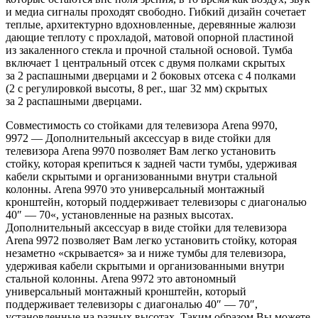
и
медиа сигналы проходят свободно. Гибкий дизайн сочетает
теплые, архитектурно вдохновленные, деревянные жалюзи
дающие теплоту с
прохладой, матовой опорной пластиной
из
закаленного стекла и
прочной стальной основой. Тумба
включает 1
центральный отсек с
двумя полками скрытых
за
2
распашными дверцами и
2
боковых отсека с
4
полками
(2
с регулировкой высоты, 8
рег., шаг 32
мм) скрытых
за
2
распашными дверцами.
Совместимость со
стойками для телевизора Arena 9970,
9972
—
Дополнительный аксессуар в
виде стойки для
телевизора Arena 9970 позволяет Вам легко установить
стойку, которая крепиться к
задней части тумбы, удерживая
кабели скрытыми и
организованными внутри стальной
колонны. Arena 9970 это универсальный монтажный
кронштейн, который поддерживает телевизоры с
диагональю
40
″
—
70
«
, установленные на
разных высотах.
Дополнительный аксессуар в
виде стойки для телевизора
Arena 9972 позволяет Вам легко установить стойку, которая
незаметно
«
скрывается
»
за
и
ниже тумбы для телевизора,
удерживая кабели скрытыми и
организованными внутри
стальной колонны. Arena 9972 это автономный
универсальный монтажный кронштейн, который
поддерживает телевизоры с
диагональю 40
″
—
70
″
,
установленные на
разных высотах. Таким образом
Вы можете