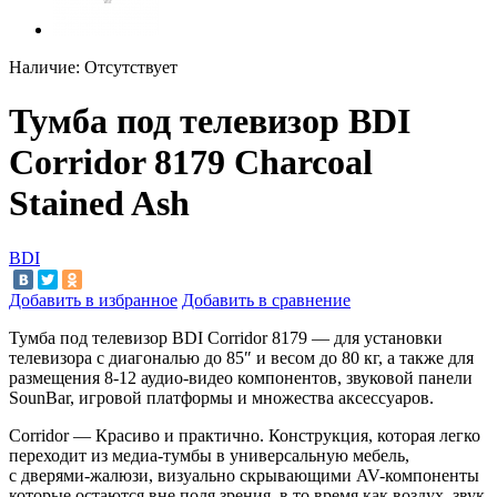
Наличие:
Отсутствует
Тумба под телевизор BDI
Corridor 8179 Charcoal
Stained Ash
BDI
Добавить в избранное
Добавить в сравнение
Тумба под телевизор BDI Corridor 8179
—
для установки
телевизора с
диагональю до
85
″
и
весом до
80
кг, а
также для
размещения 8-12 аудио-видео компонентов, звуковой панели
SounBar, игровой платформы и
множества аксессуаров.
Corridor
—
Красиво и
практично. Конструкция, которая легко
переходит из
медиа-тумбы в
универсальную мебель,
с
дверями-жалюзи, визуально скрывающими AV-компоненты
которые остаются вне поля зрения, в
то
время как воздух, звук