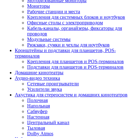
Моторизованные мониторы
Мониторы
Рабочие станции и места
Крепления для системных блоков и ноутбуков
Офисные столы с электроприводом
Кабель-каналы, органайзеры, фиксаторы для
проводов
Модульные системы
Рюкзаки, сумки и чехлы для ноутбуков
Кронштейны и подставки для планшетов, POS-
терминалов
Крепления для планшетов и POS-терминалов
Подставки для планшетов и POS-терминалов
Домашние кинотеатры
Аудио-видео техника
Сетевые проигрыватели
Усилители звука
Акустика для стереосистем и домашних кинотеатров
Полочная
Напольная
Сабвуфер
Настенная
Центральный канал
Тыловая
Dolby Atmos