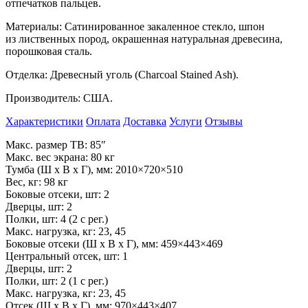
отпечатков пальцев.
Материалы: Сатинированное закаленное стекло, шпон
из
лиственных пород, окрашенная натуральная древесина,
порошковая сталь.
Отделка: Древесный уголь (Charcoal Stained Ash).
Производитель: США.
Характеристики
Оплата
Доставка
Услуги
Отзывы
Макс. размер ТВ: 85
″
Макс. вес экрана: 80
кг
Тумба (Ш
х
В х
Г), мм: 2010
×
720
×
510
Вес, кг: 98
кг
Боковые отсеки, шт: 2
Дверцы, шт: 2
Полки, шт: 4 (2
с рег.)
Макс. нагрузка, кг: 23, 45
Боковые отсеки (Ш
х
В х
Г), мм: 459
×
443
×
469
Центральный отсек, шт: 1
Дверцы, шт: 2
Полки, шт: 2 (1
с рег.)
Макс. нагрузка, кг: 23, 45
Отсек (Ш
х
В х
Г), мм: 970
×
443
×
407