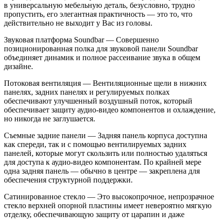
в
универсальную мебельную деталь, безусловно, трудно
пропустить, его элегантная практичность
—
это
то, что
действительно не
выходит у
Вас из
головы.
Звуковая платформа Soundbar
—
Совершенно
позиционированная полка для звуковой панели Soundbar
объединяет динамик и
полное рассеивание звука в
общем
дизайне.
Потоковая вентиляция
—
Вентиляционные щели в
нижних
панелях, задних панелях и
регулируемых полках
обеспечивают улучшенный воздушный поток, который
обеспечивает защиту аудио-видео компонентов и
охлаждение,
но
никогда не
заглушается.
Съемные задние панели
—
Задняя панель корпуса доступна
как спереди, так и
с
помощью вентилируемых задних
панелей, которые могут скользить или полностью удаляться
для доступа к
аудио-видео компонентам. По
крайней мере
одна задняя панель
—
обычно в
центре
—
закреплена для
обеспечения структурной поддержки.
Сатинированное стекло
—
Это высокопрочное, непрозрачное
стекло верхней опорной пластины имеет невероятно мягкую
отделку, обеспечивающую защиту от
царапин и
даже