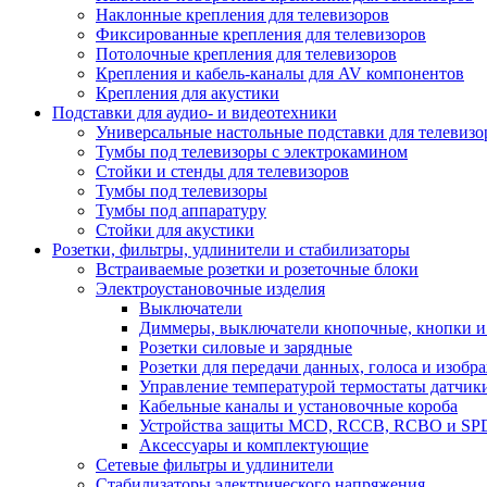
Наклонные крепления для телевизоров
Фиксированные крепления для телевизоров
Потолочные крепления для телевизоров
Крепления и кабель-каналы для AV компонентов
Крепления для акустики
Подставки для аудио- и видеотехники
Универсальные настольные подставки для телевизо
Тумбы под телевизоры с электрокамином
Стойки и стенды для телевизоров
Тумбы под телевизоры
Тумбы под аппаратуру
Стойки для акустики
Розетки, фильтры, удлинители и стабилизаторы
Встраиваемые розетки и розеточные блоки
Электроустановочные изделия
Выключатели
Диммеры, выключатели кнопочные, кнопки и
Розетки силовые и зарядные
Розетки для передачи данных, голоса и изобр
Управление температурой термостаты датчик
Кабельные каналы и установочные короба
Устройства защиты MCD, RCCB, RCBO и SP
Аксессуары и комплектующие
Сетевые фильтры и удлинители
Стабилизаторы электрического напряжения