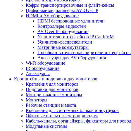
Кофры транспортировочные и флайт-кейсы
Цифровые медиаплееры AV Over IP
HDMI и AV оборудование
HDMI беспроводные удлинители
Контроллеры видеостен
AV Over IP оборудование
Удлинители интерфейсов IP Cat KVM
Усилители-распределители
Матричные коммутаторы
Преобразователи и расширители интерфейсов
Аксессуары для AV оборудования
Wi-Fi оборудование
IR оборудование
Аксессуары
Кронштейны и подставки для мониторов
Крепления для мониторов
Подставки для мониторов
Моторизованные мониторы
Мониторы
Рабочие станции и места
Крепления для системных блоков и ноутбуков
Офисные столы с электроприводом
Кабель-каналы, органайзеры, фиксаторы для прово
Модульные системы