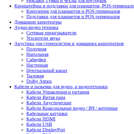
Рюкзаки, сумки и чехлы для ноутбуков
Кронштейны и подставки для планшетов, POS-терминал
Крепления для планшетов и POS-терминалов
Подставки для планшетов и POS-терминалов
Домашние кинотеатры
Аудио-видео техника
Сетевые проигрыватели
Усилители звука
Акустика для стереосистем и домашних кинотеатров
Полочная
Напольная
Сабвуфер
Настенная
Центральный канал
Тыловая
Dolby Atmos
Кабели и разъемы для аудио- и видеотехники
Кабели Управления и питания
Кабели Витая пара
Кабели Акустические
Кабели Коаксиальные видео / ВЧ / антенные
Кабельные катушки
Кабели HDMI
Кабели USB
Кабели DisplayPort