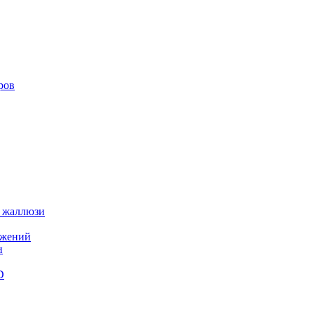
ров
 жаллюзи
ажений
и
D