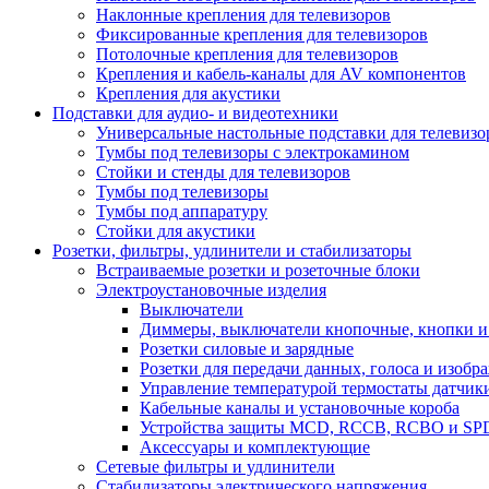
Наклонные крепления для телевизоров
Фиксированные крепления для телевизоров
Потолочные крепления для телевизоров
Крепления и кабель-каналы для AV компонентов
Крепления для акустики
Подставки для аудио- и видеотехники
Универсальные настольные подставки для телевизо
Тумбы под телевизоры с электрокамином
Стойки и стенды для телевизоров
Тумбы под телевизоры
Тумбы под аппаратуру
Стойки для акустики
Розетки, фильтры, удлинители и стабилизаторы
Встраиваемые розетки и розеточные блоки
Электроустановочные изделия
Выключатели
Диммеры, выключатели кнопочные, кнопки и
Розетки силовые и зарядные
Розетки для передачи данных, голоса и изобр
Управление температурой термостаты датчик
Кабельные каналы и установочные короба
Устройства защиты MCD, RCCB, RCBO и SP
Аксессуары и комплектующие
Сетевые фильтры и удлинители
Стабилизаторы электрического напряжения