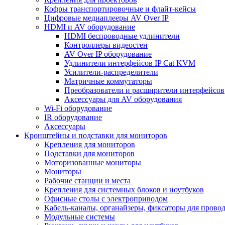
Кофры транспортировочные и флайт-кейсы
Цифровые медиаплееры AV Over IP
HDMI и AV оборудование
HDMI беспроводные удлинители
Контроллеры видеостен
AV Over IP оборудование
Удлинители интерфейсов IP Cat KVM
Усилители-распределители
Матричные коммутаторы
Преобразователи и расширители интерфейсов
Аксессуары для AV оборудования
Wi-Fi оборудование
IR оборудование
Аксессуары
Кронштейны и подставки для мониторов
Крепления для мониторов
Подставки для мониторов
Моторизованные мониторы
Мониторы
Рабочие станции и места
Крепления для системных блоков и ноутбуков
Офисные столы с электроприводом
Кабель-каналы, органайзеры, фиксаторы для прово
Модульные системы