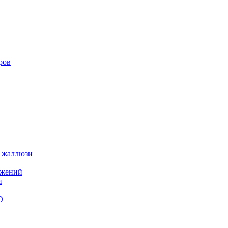
ров
 жаллюзи
ажений
и
D