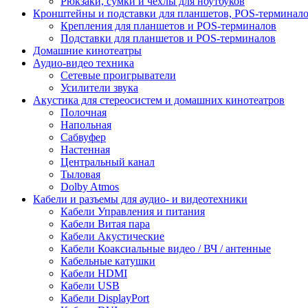
Рюкзаки, сумки и чехлы для ноутбуков
Кронштейны и подставки для планшетов, POS-терминал
Крепления для планшетов и POS-терминалов
Подставки для планшетов и POS-терминалов
Домашние кинотеатры
Аудио-видео техника
Сетевые проигрыватели
Усилители звука
Акустика для стереосистем и домашних кинотеатров
Полочная
Напольная
Сабвуфер
Настенная
Центральный канал
Тыловая
Dolby Atmos
Кабели и разъемы для аудио- и видеотехники
Кабели Управления и питания
Кабели Витая пара
Кабели Акустические
Кабели Коаксиальные видео / ВЧ / антенные
Кабельные катушки
Кабели HDMI
Кабели USB
Кабели DisplayPort