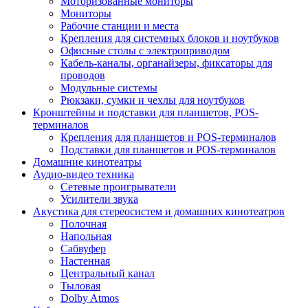
Моторизованные мониторы
Мониторы
Рабочие станции и места
Крепления для системных блоков и ноутбуков
Офисные столы с электроприводом
Кабель-каналы, органайзеры, фиксаторы для
проводов
Модульные системы
Рюкзаки, сумки и чехлы для ноутбуков
Кронштейны и подставки для планшетов, POS-
терминалов
Крепления для планшетов и POS-терминалов
Подставки для планшетов и POS-терминалов
Домашние кинотеатры
Аудио-видео техника
Сетевые проигрыватели
Усилители звука
Акустика для стереосистем и домашних кинотеатров
Полочная
Напольная
Сабвуфер
Настенная
Центральный канал
Тыловая
Dolby Atmos