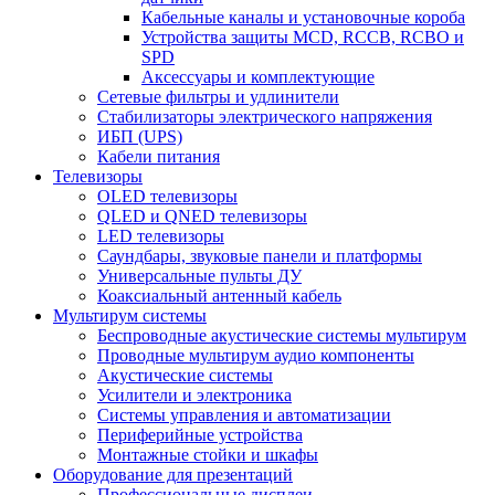
Кабельные каналы и установочные короба
Устройства защиты MCD, RCCB, RCBO и
SPD
Аксессуары и комплектующие
Сетевые фильтры и удлинители
Стабилизаторы электрического напряжения
ИБП (UPS)
Кабели питания
Телевизоры
OLED телевизоры
QLED и QNED телевизоры
LED телевизоры
Саундбары, звуковые панели и платформы
Универсальные пульты ДУ
Коаксиальный антенный кабель
Мультирум системы
Беспроводные акустические системы мультирум
Проводные мультирум аудио компоненты
Акустические системы
Усилители и электроника
Системы управления и автоматизации
Периферийные устройства
Монтажные стойки и шкафы
Оборудование для презентаций
Профессиональные дисплеи