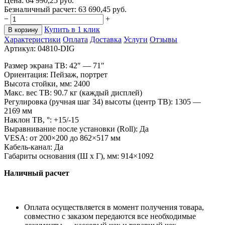
Цена:
64 990,25
руб.
Безналичный расчет:
63 690,45
руб.
−
+
Купить в 1 клик
В корзину
Характеристики
Оплата
Доставка
Услуги
Отзывы
Артикул:
04810-DIG
Размер экрана ТВ: 42
″
—
71
″
Ориентация: Пейзаж, портрет
Высота стойки, мм: 2400
Макс. вес ТВ: 90.7
кг (каждый дисплей)
Регулировка (ручная шаг
34) высоты (центр ТВ): 1305
—
2169
мм
Наклон ТВ,
°
: +15/-15
Выравнивание после установки (Roll): Да
VESA: от
200
×
200 до
862
×
517
мм
Кабель-канал: Да
Габариты основания (Ш
х
Г), мм: 914
×
1092
Наличный расчет
Оплата осуществляется в момент получения товара,
совместно с заказом передаются все необходимые