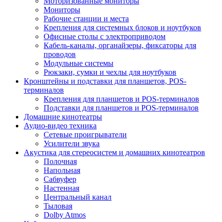
Моторизованные мониторы
Мониторы
Рабочие станции и места
Крепления для системных блоков и ноутбуков
Офисные столы с электроприводом
Кабель-каналы, органайзеры, фиксаторы для
проводов
Модульные системы
Рюкзаки, сумки и чехлы для ноутбуков
Кронштейны и подставки для планшетов, POS-
терминалов
Крепления для планшетов и POS-терминалов
Подставки для планшетов и POS-терминалов
Домашние кинотеатры
Аудио-видео техника
Сетевые проигрыватели
Усилители звука
Акустика для стереосистем и домашних кинотеатров
Полочная
Напольная
Сабвуфер
Настенная
Центральный канал
Тыловая
Dolby Atmos