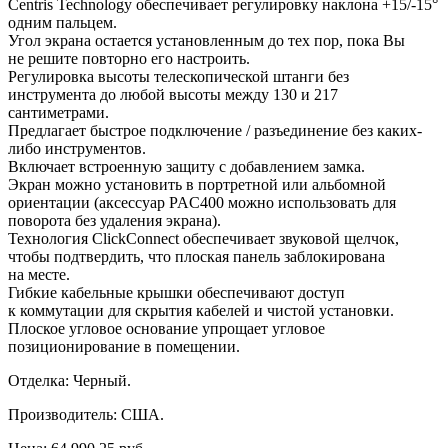
Centris Technology обеспечивает регулировку наклона +15/-15
°
одним пальцем.
Угол экрана остается установленным до
тех пор, пока
Вы
не
решите повторно его настроить.
Регулировка высоты телескопической штанги без
инструмента до
любой высоты между 130 и
217
сантиметрами.
Предлагает быстрое подключение
/ разъединение без каких-
либо инструментов.
Включает встроенную защиту с
добавлением замка.
Экран можно установить в
портретной или альбомной
ориентации (аксессуар PAC400 можно использовать для
поворота без удаления экрана).
Технология ClickConnect обеспечивает звуковой щелчок,
чтобы подтвердить, что плоская панель заблокирована
на
месте.
Гибкие кабельные крышки обеспечивают доступ
к
коммутации для скрытия кабелей и
чистой установки.
Плоское угловое основание упрощает угловое
позиционирование в
помещении.
Отделка: Черный.
Производитель: США.