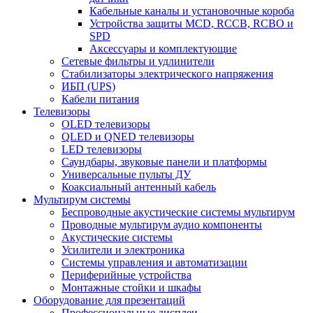
Кабельные каналы и установочные короба
Устройства защиты MCD, RCCB, RCBO и
SPD
Аксессуары и комплектующие
Сетевые фильтры и удлинители
Стабилизаторы электрического напряжения
ИБП (UPS)
Кабели питания
Телевизоры
OLED телевизоры
QLED и QNED телевизоры
LED телевизоры
Саундбары, звуковые панели и платформы
Универсальные пульты ДУ
Коаксиальный антенный кабель
Мультирум системы
Беспроводные акустические системы мультирум
Проводные мультирум аудио компоненты
Акустические системы
Усилители и электроника
Системы управления и автоматизации
Периферийные устройства
Монтажные стойки и шкафы
Оборудование для презентаций
Профессиональные дисплеи