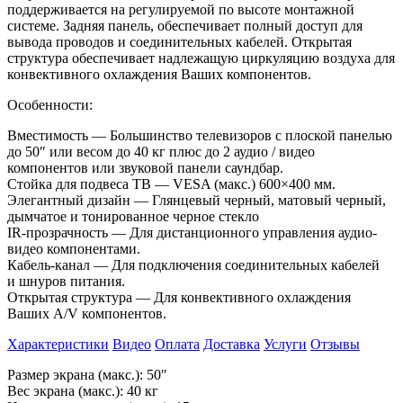
поддерживается на
регулируемой по
высоте монтажной
системе. Задняя панель, обеспечивает полный доступ для
вывода проводов и
соединительных кабелей. Открытая
структура обеспечивает надлежащую циркуляцию воздуха для
конвективного охлаждения Ваших компонентов.
Особенности:
Вместимость
—
Большинство телевизоров с
плоской панелью
до
50
″
или весом до
40
кг плюс до
2
аудио
/ видео
компонентов или звуковой панели саундбар.
Стойка для подвеса ТВ
—
VESA (макс.) 600
×
400
мм.
Элегантный дизайн
—
Глянцевый черный, матовый черный,
дымчатое и
тонированное черное стекло
IR-прозрачность
—
Для дистанционного управления аудио-
видео компонентами.
Кабель-канал
—
Для подключения соединительных кабелей
и
шнуров питания.
Открытая структура
—
Для конвективного охлаждения
Ваших A/V
компонентов.
Характеристики
Видео
Оплата
Доставка
Услуги
Отзывы
Размер экрана (макс.): 50″
Вес экрана (макс.): 40 кг