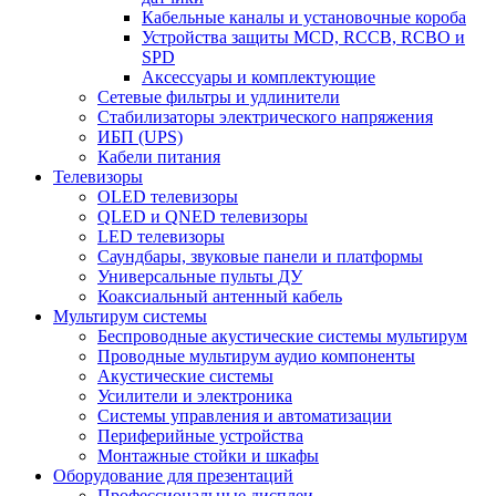
Кабельные каналы и установочные короба
Устройства защиты MCD, RCCB, RCBO и
SPD
Аксессуары и комплектующие
Сетевые фильтры и удлинители
Стабилизаторы электрического напряжения
ИБП (UPS)
Кабели питания
Телевизоры
OLED телевизоры
QLED и QNED телевизоры
LED телевизоры
Саундбары, звуковые панели и платформы
Универсальные пульты ДУ
Коаксиальный антенный кабель
Мультирум системы
Беспроводные акустические системы мультирум
Проводные мультирум аудио компоненты
Акустические системы
Усилители и электроника
Системы управления и автоматизации
Периферийные устройства
Монтажные стойки и шкафы
Оборудование для презентаций
Профессиональные дисплеи