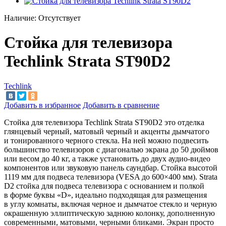
Наличие:
Отсутствует
Стойка для телевизора
Techlink Strata ST90D2
Techlink
Добавить в избранное
Добавить в сравнение
Стойка для телевизора Techlink Strata ST90D2 это отделка
глянцевый черный, матовый черный и
акценты дымчатого
и
тонированного черного стекла. На
ней можно подвесить
большинство телевизоров с
диагональю экрана до
50
дюймов
или весом до
40
кг, а
также установить до
двух аудио-видео
компонентов или звуковую панель саундбар. Стойка высотой
1119
мм для подвеса телевизора (VESA до
600
×
400
мм). Strata
D2
стойка для подвеса телевизора с
основанием и
полкой
в
форме буквы
«
D
»
, идеально подходящая для размещения
в
углу комнаты, включая черное и
дымчатое стекло и
черную
окрашенную эллиптическую заднюю колонку, дополненную
современными, матовыми, черными бликами. Экран просто