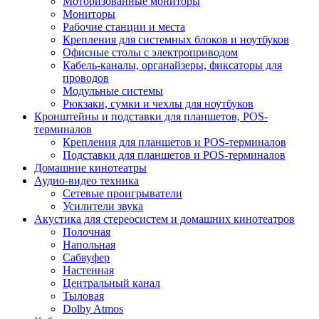
Моторизованные мониторы
Мониторы
Рабочие станции и места
Крепления для системных блоков и ноутбуков
Офисные столы с электроприводом
Кабель-каналы, органайзеры, фиксаторы для
проводов
Модульные системы
Рюкзаки, сумки и чехлы для ноутбуков
Кронштейны и подставки для планшетов, POS-
терминалов
Крепления для планшетов и POS-терминалов
Подставки для планшетов и POS-терминалов
Домашние кинотеатры
Аудио-видео техника
Сетевые проигрыватели
Усилители звука
Акустика для стереосистем и домашних кинотеатров
Полочная
Напольная
Сабвуфер
Настенная
Центральный канал
Тыловая
Dolby Atmos