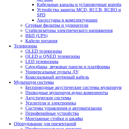
Кабельные каналы и установочные короба
Устройства защиты MCD, RCCB, RCBO и
SPD
Аксессуары и комплектующие
Сетевые фильтры и удлинители
Стабилизаторы электрического напряжения
ИБП (UPS)
Кабели питания
Телевизоры
OLED телевизоры
QLED и QNED телевизоры
LED телевизоры
Саундбары, звуковые панели и платформы
Универсальные пульты ДУ
Коаксиальный антенный кабель
Мультирум системы
Беспроводные акустические системы мультирум
Проводные мультирум аудио компоненты
Акустические системы
Усилители и электроника
Системы управления и автоматизации
Периферийные устройства
Монтажные стойки и шкафы
Оборудование для презентаций
Профессиональные дисплеи