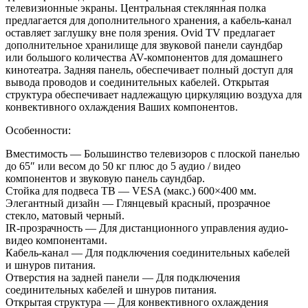
телевизионные экраны. Центральная стеклянная полка
предлагается для дополнительного хранения, а
кабель-канал
оставляет заглушку вне поля зрения. Ovid TV
предлагает
дополнительное хранилище для звуковой панели саундбар
или большого количества AV-компонентов для домашнего
кинотеатра. Задняя панель, обеспечивает полный доступ для
вывода проводов и
соединительных кабелей. Открытая
структура обеспечивает надлежащую циркуляцию воздуха для
конвективного охлаждения Ваших компонентов.
Особенности:
Вместимость
—
Большинство телевизоров с
плоской панелью
до
65
″
или весом до
50
кг плюс до
5
аудио
/ видео
компонентов и
звуковую панель саундбар.
Стойка для подвеса ТВ
—
VESA (макс.) 600
×
400
мм.
Элегантный дизайн
—
Глянцевый красный, прозрачное
стекло, матовый черный.
IR-прозрачность
—
Для дистанционного управления аудио-
видео компонентами.
Кабель-канал
—
Для подключения соединительных кабелей
и
шнуров питания.
Отверстия на
задней панели
—
Для подключения
соединительных кабелей и
шнуров питания.
Открытая структура
—
Для конвективного охлаждения