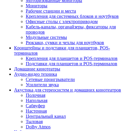
Моторизованные мониторы
Мониторы
Рабочие станции и места
Крепления для системных блоков и ноутбуков
Офисные столы с электроприводом
Кабель-каналы, органайзеры, фиксаторы для
проводов
Модульные системы
Рюкзаки, сумки и чехлы для ноутбуков
Кронштейны и подставки для планшетов, POS-
терминалов
Крепления для планшетов и POS-терминалов
Подставки для планшетов и POS-терминалов
Домашние кинотеатры
Аудио-видео техника
Сетевые проигрыватели
Усилители звука
Акустика для стереосистем и домашних кинотеатров
Полочная
Напольная
Сабвуфер
Настенная
Центральный канал
Тыловая
Dolby Atmos