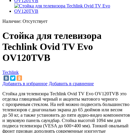
Наличие:
Отсутствует
Стойка для телевизора
Techlink Ovid TV Evo
OV120TVB
Techlink
Добавить в избранное
Добавить в сравнение
Стойка для телевизора Techlink Ovid TV Evo OV120TVB это
отделка глянцевый черный и
акценты матового черного
с
прозрачным стеклом. На
ней можно подвесить большинство
телевизоров с
диагональю экрана до
65
дюймов или весом
до
50
кг, а
также установить до
пяти аудио-видео компонентов
и
звуковую панель саундбар. Стойка высотой 1094
мм для
подвеса телевизора (VESA до
600
×
400
мм). Тонкий овальный
фронт призван дополнять современные изогнутые