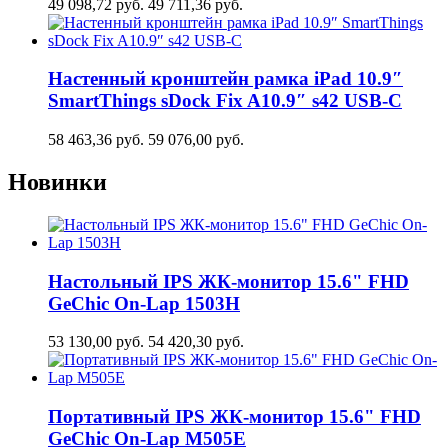
49 098,72
руб.
49 711,36
руб.
Настенный кронштейн рамка iPad 10.9″
SmartThings sDock Fix A10.9″ s42 USB-C
58 463,36
руб.
59 076,00
руб.
Новинки
Настольный IPS ЖК-монитор 15.6" FHD
GeСhic On-Lap 1503H
53 130,00
руб.
54 420,30
руб.
Портативный IPS ЖК-монитор 15.6" FHD
GeСhic On-Lap M505E