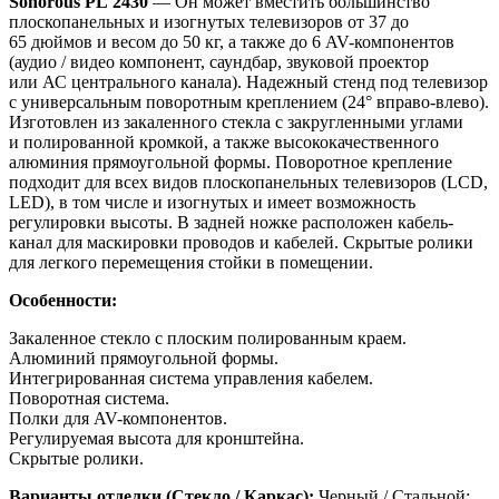
Sonorous PL 2430
— Он может вместить большинство
плоскопанельных и изогнутых телевизоров от 37 до
65 дюймов и весом до 50 кг, а также до 6 AV-компонентов
(аудио / видео компонент, саундбар, звуковой проектор
или АС центрального канала). Надежный стенд под телевизор
с универсальным поворотным креплением (24° вправо-влево).
Изготовлен из закаленного стекла с закругленными углами
и полированной кромкой, а также высококачественного
алюминия прямоугольной формы. Поворотное крепление
подходит для всех видов плоскопанельных телевизоров (LCD,
LED), в том числе и изогнутых и имеет возможность
регулировки высоты. В задней ножке расположен кабель-
канал для маскировки проводов и кабелей. Скрытые ролики
для легкого перемещения стойки в помещении.
Особенности:
Закаленное стекло с плоским полированным краем.
Алюминий прямоугольной формы.
Интегрированная система управления кабелем.
Поворотная система.
Полки для AV-компонентов.
Регулируемая высота для кронштейна.
Скрытые ролики.
Варианты отделки (Стекло / Каркас):
Черный / Стальной;