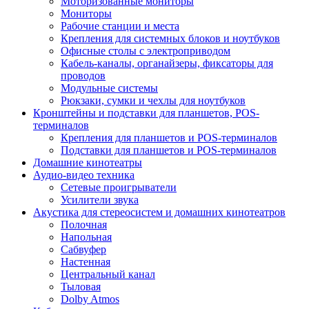
Моторизованные мониторы
Мониторы
Рабочие станции и места
Крепления для системных блоков и ноутбуков
Офисные столы с электроприводом
Кабель-каналы, органайзеры, фиксаторы для
проводов
Модульные системы
Рюкзаки, сумки и чехлы для ноутбуков
Кронштейны и подставки для планшетов, POS-
терминалов
Крепления для планшетов и POS-терминалов
Подставки для планшетов и POS-терминалов
Домашние кинотеатры
Аудио-видео техника
Сетевые проигрыватели
Усилители звука
Акустика для стереосистем и домашних кинотеатров
Полочная
Напольная
Сабвуфер
Настенная
Центральный канал
Тыловая
Dolby Atmos