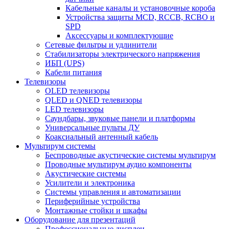
Кабельные каналы и установочные короба
Устройства защиты MCD, RCCB, RCBO и
SPD
Аксессуары и комплектующие
Сетевые фильтры и удлинители
Стабилизаторы электрического напряжения
ИБП (UPS)
Кабели питания
Телевизоры
OLED телевизоры
QLED и QNED телевизоры
LED телевизоры
Саундбары, звуковые панели и платформы
Универсальные пульты ДУ
Коаксиальный антенный кабель
Мультирум системы
Беспроводные акустические системы мультирум
Проводные мультирум аудио компоненты
Акустические системы
Усилители и электроника
Системы управления и автоматизации
Периферийные устройства
Монтажные стойки и шкафы
Оборудование для презентаций
Профессиональные дисплеи