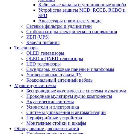
Кабельные каналы и установочные короба
Устройства защиты MCD, RCCB, RCBO и
SPD
Аксессуары и комплектующие
Сетевые фильтры и удлинители
Стабилизаторы электрического напряжения
ИБП (UPS)
Кабели питания
Телевизоры
OLED телевизоры
QLED и QNED телевизоры
LED телевизоры
Саундбары, звуковые панели и платформы
Универсальные пульты ДУ
Коаксиальный антенный кабель
Мультирум системы
Беспроводные акустические системы мультирум
Проводные мультирум аудио компоненты
Акустические системы
Усилители и электроника
Системы управления и автоматизации
Периферийные устройства
Монтажные стойки и шкафы
Оборудование для презентаций
Профессиональные дисплеи