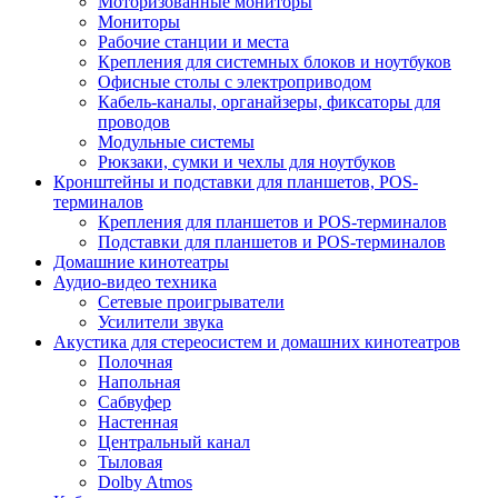
Моторизованные мониторы
Мониторы
Рабочие станции и места
Крепления для системных блоков и ноутбуков
Офисные столы с электроприводом
Кабель-каналы, органайзеры, фиксаторы для
проводов
Модульные системы
Рюкзаки, сумки и чехлы для ноутбуков
Кронштейны и подставки для планшетов, POS-
терминалов
Крепления для планшетов и POS-терминалов
Подставки для планшетов и POS-терминалов
Домашние кинотеатры
Аудио-видео техника
Сетевые проигрыватели
Усилители звука
Акустика для стереосистем и домашних кинотеатров
Полочная
Напольная
Сабвуфер
Настенная
Центральный канал
Тыловая
Dolby Atmos