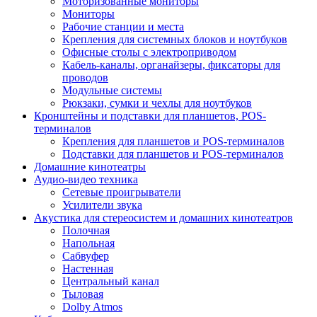
Моторизованные мониторы
Мониторы
Рабочие станции и места
Крепления для системных блоков и ноутбуков
Офисные столы с электроприводом
Кабель-каналы, органайзеры, фиксаторы для
проводов
Модульные системы
Рюкзаки, сумки и чехлы для ноутбуков
Кронштейны и подставки для планшетов, POS-
терминалов
Крепления для планшетов и POS-терминалов
Подставки для планшетов и POS-терминалов
Домашние кинотеатры
Аудио-видео техника
Сетевые проигрыватели
Усилители звука
Акустика для стереосистем и домашних кинотеатров
Полочная
Напольная
Сабвуфер
Настенная
Центральный канал
Тыловая
Dolby Atmos