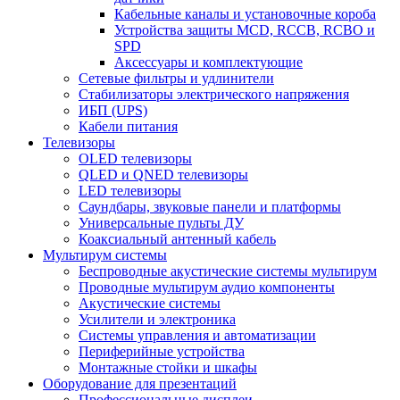
Кабельные каналы и установочные короба
Устройства защиты MCD, RCCB, RCBO и
SPD
Аксессуары и комплектующие
Сетевые фильтры и удлинители
Стабилизаторы электрического напряжения
ИБП (UPS)
Кабели питания
Телевизоры
OLED телевизоры
QLED и QNED телевизоры
LED телевизоры
Саундбары, звуковые панели и платформы
Универсальные пульты ДУ
Коаксиальный антенный кабель
Мультирум системы
Беспроводные акустические системы мультирум
Проводные мультирум аудио компоненты
Акустические системы
Усилители и электроника
Системы управления и автоматизации
Периферийные устройства
Монтажные стойки и шкафы
Оборудование для презентаций
Профессиональные дисплеи