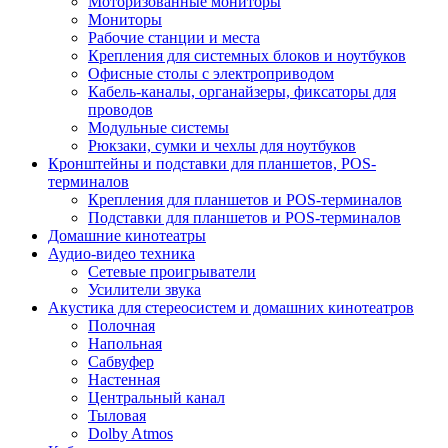
Моторизованные мониторы
Мониторы
Рабочие станции и места
Крепления для системных блоков и ноутбуков
Офисные столы с электроприводом
Кабель-каналы, органайзеры, фиксаторы для
проводов
Модульные системы
Рюкзаки, сумки и чехлы для ноутбуков
Кронштейны и подставки для планшетов, POS-
терминалов
Крепления для планшетов и POS-терминалов
Подставки для планшетов и POS-терминалов
Домашние кинотеатры
Аудио-видео техника
Сетевые проигрыватели
Усилители звука
Акустика для стереосистем и домашних кинотеатров
Полочная
Напольная
Сабвуфер
Настенная
Центральный канал
Тыловая
Dolby Atmos