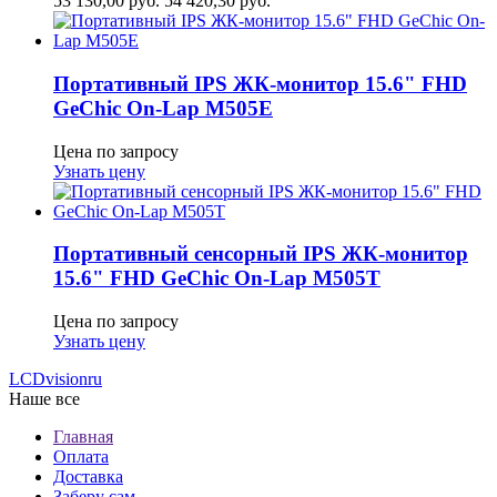
53 130,00
руб.
54 420,30
руб.
Портативный IPS ЖК-монитор 15.6" FHD
GeСhic On-Lap M505E
Цена по запросу
Узнать цену
Портативный сенсорный IPS ЖК-монитор
15.6" FHD GeСhic On-Lap M505T
Цена по запросу
Узнать цену
LCDvision
ru
Наше все
Главная
Оплата
Доставка
Заберу сам