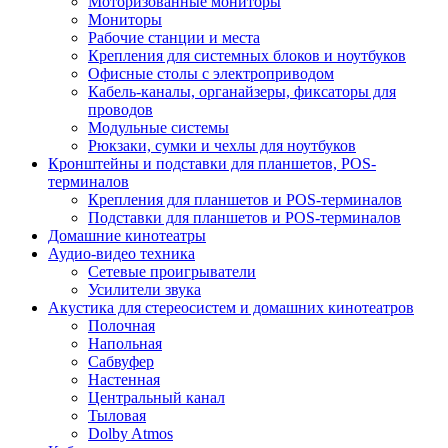
Моторизованные мониторы
Мониторы
Рабочие станции и места
Крепления для системных блоков и ноутбуков
Офисные столы с электроприводом
Кабель-каналы, органайзеры, фиксаторы для
проводов
Модульные системы
Рюкзаки, сумки и чехлы для ноутбуков
Кронштейны и подставки для планшетов, POS-
терминалов
Крепления для планшетов и POS-терминалов
Подставки для планшетов и POS-терминалов
Домашние кинотеатры
Аудио-видео техника
Сетевые проигрыватели
Усилители звука
Акустика для стереосистем и домашних кинотеатров
Полочная
Напольная
Сабвуфер
Настенная
Центральный канал
Тыловая
Dolby Atmos