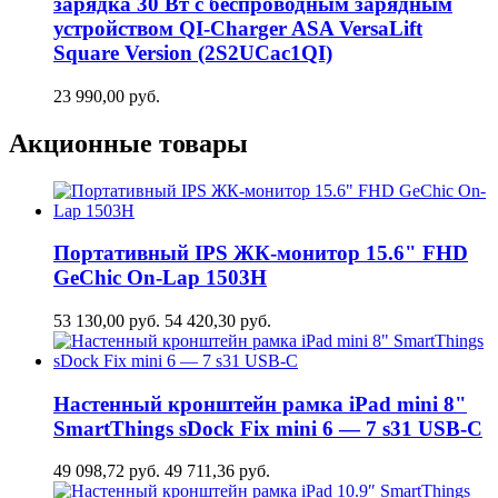
зарядка 30 Вт c беспроводным зарядным
устройством QI-Charger ASA VersaLift
Square Version (2S2UCaс1QI)
23 990,00
руб.
Акционные товары
Портативный IPS ЖК-монитор 15.6" FHD
GeСhic On-Lap 1503H
53 130,00
руб.
54 420,30
руб.
Настенный кронштейн рамка iPad mini 8"
SmartThings sDock Fix mini 6 — 7 s31 USB-C
49 098,72
руб.
49 711,36
руб.