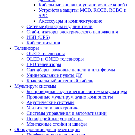
Кабельные каналы и установочные короба
Устройства защиты MCD, RCCB, RCBO и
SPD
Аксессуары и комплектующие
Сетевые фильтры и удлинители
Стабилизаторы электрического напряжения
ИБП (UPS)
Кабели питания
Телевизоры
OLED телевизоры
QLED и QNED телевизоры
LED телевизоры
Саундбары, звуковые панели и платформы
Универсальные пульты ДУ
Коаксиальный антенный кабель
Мультирум системы
Беспроводные акустические системы мультирум
Проводные мультирум аудио компоненты
Акустические системы
Усилители и электроника
Системы управления и автоматизации
Периферийные устройства
Монтажные стойки и шкафы
Оборудование для презентаций
Профессиональные дисплеи