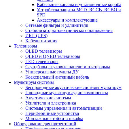
Кабельные каналы и установочные короба
Устройства защиты MCD, RCCB, RCBO и
SPD
Аксессуары и комплектующие
Сетевые фильтры и удлинители
Стабилизаторы электрического напряжения
ИБП (UPS)
Кабели питания
Телевизоры
OLED телевизоры
QLED и QNED телевизоры
LED телевизоры
Саундбары, звуковые панели и платформы
Универсальные пульты ДУ
Коаксиальный антенный кабель
Мультирум системы
Беспроводные акустические системы мультирум
Проводные мультирум аудио компоненты
Акустические системы
Усилители и электроника
Системы управления и автоматизации
Периферийные устройства
Монтажные стойки и шкафы
Оборудование для презентаций
Профессиональные дисплеи