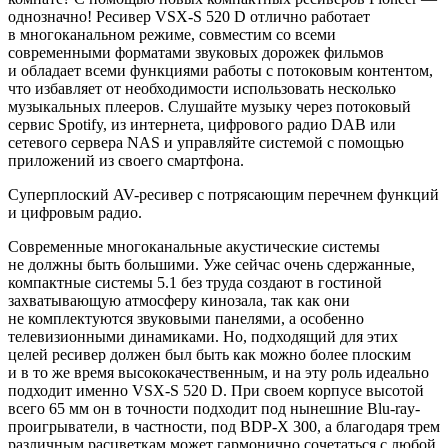
однозначно! Ресивер VSX-S 520
D отлично работает
в
многоканальном режиме, совместим со
всеми
современными форматами звуковых дорожек фильмов
и
обладает всеми функциями работы с
потоковым контентом,
что избавляет от
необходимости использовать несколько
музыкальных плееров. Слушайте музыку через потоковый
сервис Spotify, из
интернета, цифрового радио DAB или
сетевого сервера NAS и
управляйте системой с
помощью
приложений из
своего смартфона.
Суперплоский AV-ресивер с
потрясающим перечнем функций
и
цифровым радио.
Современные многоканальные акустические системы
не
должны быть большими. Уже сейчас очень сдержанные,
компактные системы 5.1 без труда создают в
гостиной
захватывающую атмосферу кинозала, так как они
не
комплектуются звуковыми панелями, а
особенно
телевизионными динамиками. Но, подходящий для этих
целей ресивер должен был быть как можно более плоским
и
в
то
же время высококачественным, и
на
эту роль идеально
подходит именно VSX-S 520
D. При своем корпусе высотой
всего 65
мм он
в
точности подходит под нынешние Blu-ray-
проигрыватели, в
частности, под BDP-X 300, а
благодаря трем
различным расцветкам может гармонично сочетаться с
любой