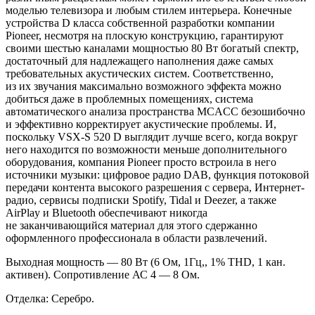
моделью телевизора и
любым стилем интерьера. Конечные
устройства
D класса собственной разработки компании
Pioneer, несмотря на
плоскую конструкцию, гарантируют
своими шестью каналами мощностью 80
Вт богатый спектр,
достаточный для надлежащего наполнения даже самых
требовательных акустических систем. Соответственно,
из
их
звучания максимально возможного эффекта можно
добиться даже в
проблемных помещениях, система
автоматического анализа пространства MCACC безошибочно
и
эффективно корректирует акустические проблемы. И,
поскольку VSX-S 520
D выглядит лучше всего, когда вокруг
него находится по
возможности меньше дополнительного
оборудования, компания Pioneer просто встроила в
него
источники музыки: цифровое радио DAB, функция потоковой
передачи контента высокого разрешения с
сервера, Интернет-
радио, сервисы подписки Spotify, Tidal и
Deezer, а
также
AirPlay и
Bluetooth обеспечивают никогда
не
заканчивающийся материал для этого сдержанно
оформленного профессионала в
области развлечений.
Выходная мощность
—
80
Вт (6
Ом, 1Гц,, 1%
THD, 1
кан.
активен). Сопротивление АС
4
—
8
Ом.
Отделка: Серебро.