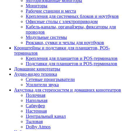
Моторизованные мониторы
Мониторы
Рабочие станции и места
Крепления для системных блоков и ноутбуков
Офисные столы с электроприводом
Кабель-каналы, органайзеры, фиксаторы для
проводов
Модульные системы
Рюкзаки, сумки и чехлы для ноутбуков
Кронштейны и подставки для планшетов, POS-
терминалов
Крепления для планшетов и POS-терминалов
Подставки для планшетов и POS-терминалов
Домашние кинотеатры
Аудио-видео техника
Сетевые проигрыватели
Усилители звука
Акустика для стереосистем и домашних кинотеатров
Полочная
Напольная
Сабвуфер
Настенная
Центральный канал
Тыловая
Dolby Atmos