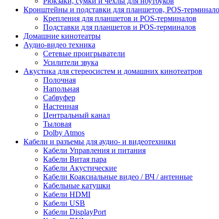
Рюкзаки, сумки и чехлы для ноутбуков
Кронштейны и подставки для планшетов, POS-терминал
Крепления для планшетов и POS-терминалов
Подставки для планшетов и POS-терминалов
Домашние кинотеатры
Аудио-видео техника
Сетевые проигрыватели
Усилители звука
Акустика для стереосистем и домашних кинотеатров
Полочная
Напольная
Сабвуфер
Настенная
Центральный канал
Тыловая
Dolby Atmos
Кабели и разъемы для аудио- и видеотехники
Кабели Управления и питания
Кабели Витая пара
Кабели Акустические
Кабели Коаксиальные видео / ВЧ / антенные
Кабельные катушки
Кабели HDMI
Кабели USB
Кабели DisplayPort