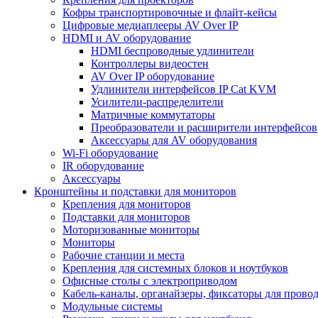
Кофры транспортировочные и флайт-кейсы
Цифровые медиаплееры AV Over IP
HDMI и AV оборудование
HDMI беспроводные удлинители
Контроллеры видеостен
AV Over IP оборудование
Удлинители интерфейсов IP Cat KVM
Усилители-распределители
Матричные коммутаторы
Преобразователи и расширители интерфейсов
Аксессуары для AV оборудования
Wi-Fi оборудование
IR оборудование
Аксессуары
Кронштейны и подставки для мониторов
Крепления для мониторов
Подставки для мониторов
Моторизованные мониторы
Мониторы
Рабочие станции и места
Крепления для системных блоков и ноутбуков
Офисные столы с электроприводом
Кабель-каналы, органайзеры, фиксаторы для прово
Модульные системы