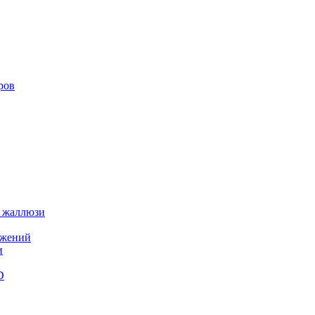
ров
 жаллюзи
ажений
и
D