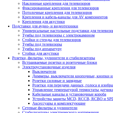
Наклонные крепления для телевизоров
Фиксированные крепления для телевизоров
Потолочные крепления для телевизоров
Крепления и кабель-каналы для AV компонентов
Крепления для акустики
Подставки для аудио- и видеотехники
Универсальные настольные подставки для телевизо
Тумбы под телевизоры с электрокамином
Стойки и стенды для телевизоров
Тумбы под телевизоры
Тумбы под аппаратуру
Стойки для акустики
Розетки, фильтры, удлинители и стабилизаторы
Встраиваемые розетки и розеточные блоки
Электроустановочные изделия
Выключатели
Диммеры, выключатели кнопочные, кнопки и
Розетки силовые и зарядные
Розетки для передачи данных, голоса и изобр
Управление температурой термостаты датчик
Кабельные каналы и установочные короба
Устройства защиты MCD, RCCB, RCBO и SP
Аксессуары и комплектующие
Сетевые фильтры и удлинители
Стабилизаторы электрического напряжения