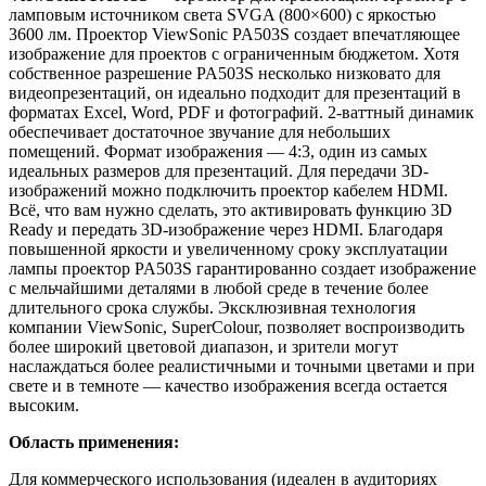
ламповым источником света SVGA (800×600) с яркостью
3600 лм. Проектор ViewSonic PA503S создает впечатляющее
изображение
для проектов с ограниченным бюджетом
.
Хотя
собственное разрешение PA503S несколько низковато для
видеопрезентаций, он идеально подходит для презентаций в
форматах Excel, Word, PDF и фотографий
.
2-ваттный динамик
обеспечивает достаточное звучание для небольших
помещений.
Формат изображения — 4:3, один из самых
идеальных размеров для презентаций.
Для передачи 3D-
изображений можно подключить проектор кабелем HDMI.
Всё, что вам нужно сделать, это активировать функцию 3D
Ready и передать 3D-изображение через HDMI.
Благодаря
повышенной яркости и увеличенному сроку эксплуатации
лампы проектор PA503S гарантированно создает изображение
с мельчайшими деталями в любой среде в течение более
длительного срока службы. Эксклюзивная технология
компании ViewSonic, SuperColour, позволяет воспроизводить
более широкий цветовой диапазон, и зрители могут
наслаждаться более реалистичными и точными цветами и при
свете и в темноте — качество изображения всегда остается
высоким.
Область применения:
Для коммерческого использования (идеален в аудиториях