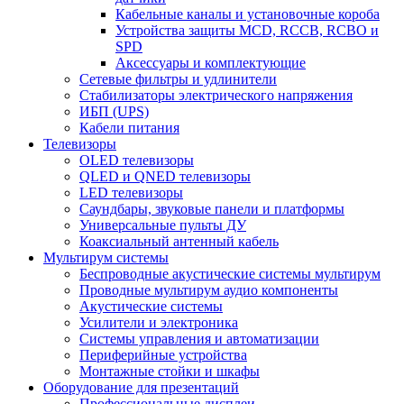
Кабельные каналы и установочные короба
Устройства защиты MCD, RCCB, RCBO и
SPD
Аксессуары и комплектующие
Сетевые фильтры и удлинители
Стабилизаторы электрического напряжения
ИБП (UPS)
Кабели питания
Телевизоры
OLED телевизоры
QLED и QNED телевизоры
LED телевизоры
Саундбары, звуковые панели и платформы
Универсальные пульты ДУ
Коаксиальный антенный кабель
Мультирум системы
Беспроводные акустические системы мультирум
Проводные мультирум аудио компоненты
Акустические системы
Усилители и электроника
Системы управления и автоматизации
Периферийные устройства
Монтажные стойки и шкафы
Оборудование для презентаций
Профессиональные дисплеи