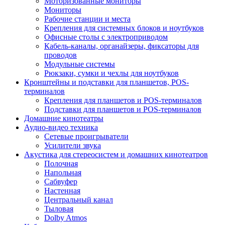
Моторизованные мониторы
Мониторы
Рабочие станции и места
Крепления для системных блоков и ноутбуков
Офисные столы с электроприводом
Кабель-каналы, органайзеры, фиксаторы для
проводов
Модульные системы
Рюкзаки, сумки и чехлы для ноутбуков
Кронштейны и подставки для планшетов, POS-
терминалов
Крепления для планшетов и POS-терминалов
Подставки для планшетов и POS-терминалов
Домашние кинотеатры
Аудио-видео техника
Сетевые проигрыватели
Усилители звука
Акустика для стереосистем и домашних кинотеатров
Полочная
Напольная
Сабвуфер
Настенная
Центральный канал
Тыловая
Dolby Atmos