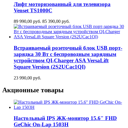
Лифт моторизованный для телевизора
Venset TS1000C
89 990,00
руб.
85 390,00
руб.
Встраиваемый розеточный блок USB порт-
зарядка 30 Вт c беспроводным зарядным
устройством QI-Charger ASA VersaLift
Square Version (2S2UCaс1QI)
23 990,00
руб.
Акционные товары
Настольный IPS ЖК-монитор 15.6" FHD
GeСhic On-Lap 1503H