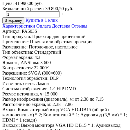
Цена:
41 990,00
руб.
Безналичный расчет:
39 890,50
руб.
−
+
Купить в 1 клик
В корзину
Характеристики
Оплата
Доставка
Отзывы
Артикул:
PA503S
Тип продукта: Проектор для презентаций
Применение: Прямая или обратная проекция
Размещение: Потолочное, настольное
Тип объектива: Стандартный
Формат экрана: 4:3
Яркость,
ANSI
лм: 3 600
Контрастность: 22 000:1
Разрешение: SVGA (800×600)
Технология обработки: DLP
Источник света:
Лампа
Система отображения:
1-CHIP DMD
Ресурс источника, ч: 15 000
Размер изображения (диагональ), м: от 2.38 до 7.15
Расстояние до экрана, м: 2.38 - 7.86
Входы:
Компьютерный вход
VGA HD-DB15 (общий с
компонентным) * 2; Композитный * 1; Аудиовход (3,5 мм) * 1;
HDMI * 1 (сзади)
Выходы:
Выход монитора
VGA HD-DB15 * 1; Аудиовыход