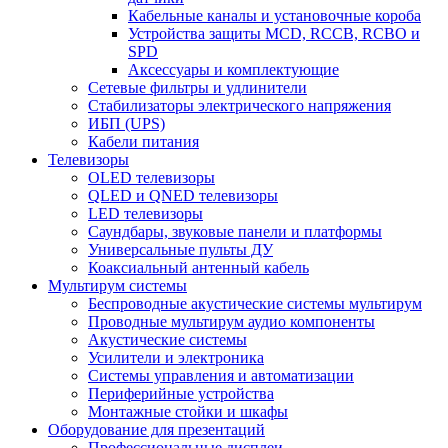
Кабельные каналы и установочные короба
Устройства защиты MCD, RCCB, RCBO и
SPD
Аксессуары и комплектующие
Сетевые фильтры и удлинители
Стабилизаторы электрического напряжения
ИБП (UPS)
Кабели питания
Телевизоры
OLED телевизоры
QLED и QNED телевизоры
LED телевизоры
Саундбары, звуковые панели и платформы
Универсальные пульты ДУ
Коаксиальный антенный кабель
Мультирум системы
Беспроводные акустические системы мультирум
Проводные мультирум аудио компоненты
Акустические системы
Усилители и электроника
Системы управления и автоматизации
Периферийные устройства
Монтажные стойки и шкафы
Оборудование для презентаций
Профессиональные дисплеи