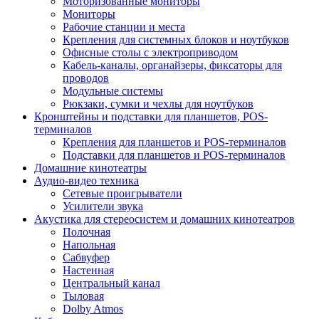
Моторизованные мониторы
Мониторы
Рабочие станции и места
Крепления для системных блоков и ноутбуков
Офисные столы с электроприводом
Кабель-каналы, органайзеры, фиксаторы для
проводов
Модульные системы
Рюкзаки, сумки и чехлы для ноутбуков
Кронштейны и подставки для планшетов, POS-
терминалов
Крепления для планшетов и POS-терминалов
Подставки для планшетов и POS-терминалов
Домашние кинотеатры
Аудио-видео техника
Сетевые проигрыватели
Усилители звука
Акустика для стереосистем и домашних кинотеатров
Полочная
Напольная
Сабвуфер
Настенная
Центральный канал
Тыловая
Dolby Atmos