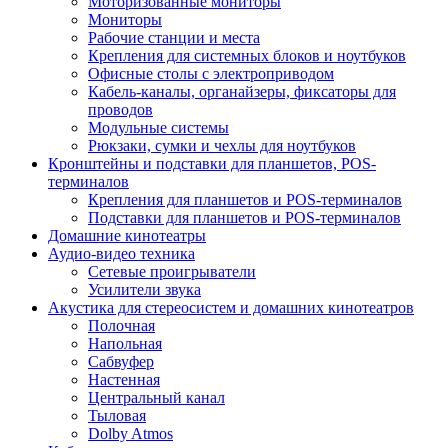
Моторизованные мониторы
Мониторы
Рабочие станции и места
Крепления для системных блоков и ноутбуков
Офисные столы с электроприводом
Кабель-каналы, органайзеры, фиксаторы для
проводов
Модульные системы
Рюкзаки, сумки и чехлы для ноутбуков
Кронштейны и подставки для планшетов, POS-
терминалов
Крепления для планшетов и POS-терминалов
Подставки для планшетов и POS-терминалов
Домашние кинотеатры
Аудио-видео техника
Сетевые проигрыватели
Усилители звука
Акустика для стереосистем и домашних кинотеатров
Полочная
Напольная
Сабвуфер
Настенная
Центральный канал
Тыловая
Dolby Atmos