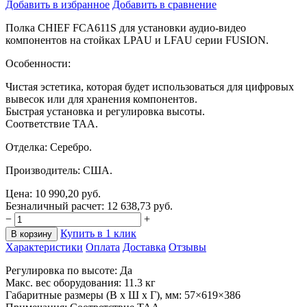
Добавить в избранное
Добавить в сравнение
Полка CHIEF FCA611S для установки аудио-видео
компонентов на
стойках LPAU и
LFAU серии FUSION.
Особенности:
Чистая эстетика, которая будет использоваться для цифровых
вывесок или для хранения компонентов.
Быстрая установка и
регулировка высоты.
Соответствие TAA.
Отделка: Серебро.
Производитель: США.
Цена:
10 990,20
руб.
Безналичный расчет:
12 638,73
руб.
−
+
Купить в 1 клик
В корзину
Характеристики
Оплата
Доставка
Отзывы
Регулировка по
высоте: Да
Макс. вес оборудования: 11.3
кг
Габаритные размеры (В
x
Ш x
Г), мм: 57
×
619
×
386