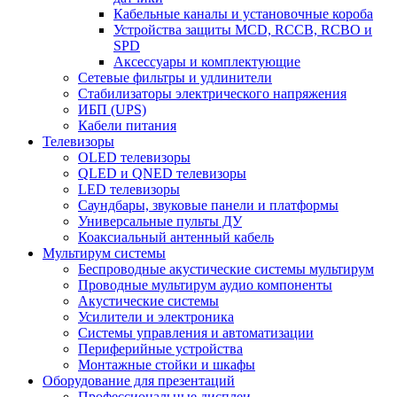
Кабельные каналы и установочные короба
Устройства защиты MCD, RCCB, RCBO и
SPD
Аксессуары и комплектующие
Сетевые фильтры и удлинители
Стабилизаторы электрического напряжения
ИБП (UPS)
Кабели питания
Телевизоры
OLED телевизоры
QLED и QNED телевизоры
LED телевизоры
Саундбары, звуковые панели и платформы
Универсальные пульты ДУ
Коаксиальный антенный кабель
Мультирум системы
Беспроводные акустические системы мультирум
Проводные мультирум аудио компоненты
Акустические системы
Усилители и электроника
Системы управления и автоматизации
Периферийные устройства
Монтажные стойки и шкафы
Оборудование для презентаций
Профессиональные дисплеи