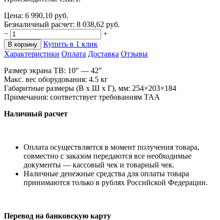
Цена:
6 990,10
руб.
Безналичный расчет:
8 038,62
руб.
−
+
Купить в 1 клик
В корзину
Характеристики
Оплата
Доставка
Отзывы
Размер экрана ТВ: 10
″
—
42
″
Макс. вес оборудования: 4.5
кг
Габаритные размеры (В
x
Ш x
Г), мм: 254
×
203
×
184
Примечания: соответствует требованиям TAA
Наличный расчет
Оплата осуществляется в момент получения товара,
совместно с заказом передаются все необходимые
документы — кассовый чек и товарный чек.
Наличные денежные средства для оплаты товара
принимаются только в рублях Российской Федерации.
Перевод на банковскую карту