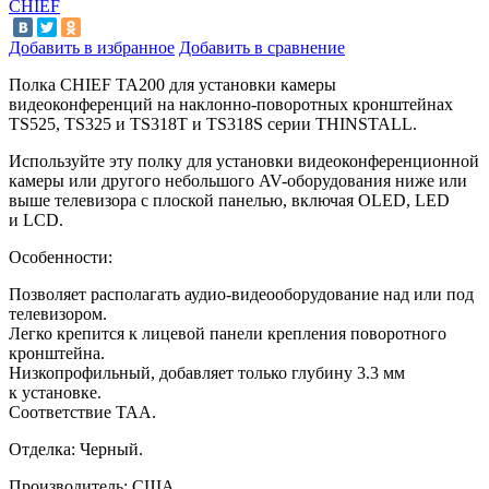
CHIEF
Добавить в избранное
Добавить в сравнение
Полка CHIEF TA200 для установки камеры
видеоконференций на
наклонно-поворотных кронштейнах
TS525, TS325 и
TS318T и
TS318S серии THINSTALL.
Используйте эту полку для установки видеоконференционной
камеры или другого небольшого AV-оборудования ниже или
выше телевизора с
плоской панелью, включая OLED, LED
и
LCD.
Особенности:
Позволяет располагать аудио-видеооборудование над или под
телевизором.
Легко крепится к
лицевой панели крепления поворотного
кронштейна.
Низкопрофильный, добавляет только глубину 3.3
мм
к
установке.
Соответствие TAA.
Отделка: Черный.
Производитель: США.