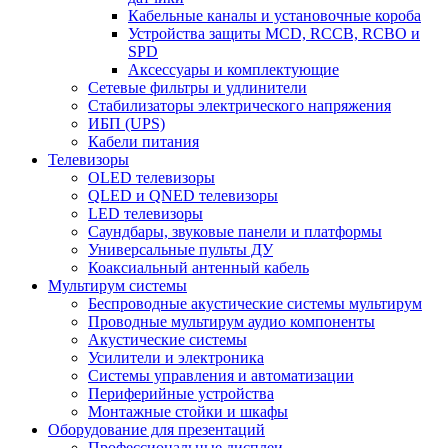
Кабельные каналы и установочные короба
Устройства защиты MCD, RCCB, RCBO и
SPD
Аксессуары и комплектующие
Сетевые фильтры и удлинители
Стабилизаторы электрического напряжения
ИБП (UPS)
Кабели питания
Телевизоры
OLED телевизоры
QLED и QNED телевизоры
LED телевизоры
Саундбары, звуковые панели и платформы
Универсальные пульты ДУ
Коаксиальный антенный кабель
Мультирум системы
Беспроводные акустические системы мультирум
Проводные мультирум аудио компоненты
Акустические системы
Усилители и электроника
Системы управления и автоматизации
Периферийные устройства
Монтажные стойки и шкафы
Оборудование для презентаций
Профессиональные дисплеи