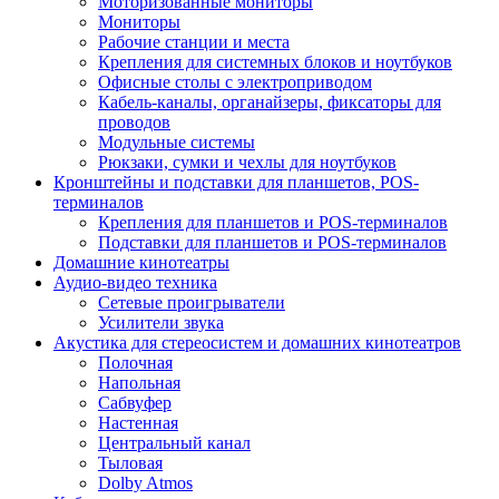
Моторизованные мониторы
Мониторы
Рабочие станции и места
Крепления для системных блоков и ноутбуков
Офисные столы с электроприводом
Кабель-каналы, органайзеры, фиксаторы для
проводов
Модульные системы
Рюкзаки, сумки и чехлы для ноутбуков
Кронштейны и подставки для планшетов, POS-
терминалов
Крепления для планшетов и POS-терминалов
Подставки для планшетов и POS-терминалов
Домашние кинотеатры
Аудио-видео техника
Сетевые проигрыватели
Усилители звука
Акустика для стереосистем и домашних кинотеатров
Полочная
Напольная
Сабвуфер
Настенная
Центральный канал
Тыловая
Dolby Atmos