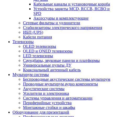
Кабельные каналы и установочные короба
Устройства защиты MCD, RCCB, RCBO и
SPD
Аксессуары и комплектующие
Сетевые фильтры и удлинители
Стабилизаторы электрического напряжения
ИБП (UPS)
Кабели питания
Телевизоры
OLED телевизоры
QLED и QNED телевизоры
LED телевизоры
Саундбары, звуковые панели и платформы
Универсальные пульты ДУ
Коаксиальный антенный кабель
Мультирум системы
Беспроводные акустические системы мультирум
Проводные мультирум аудио компоненты
Акустические системы
Усилители и электроника
Системы управления и автоматизации
Периферийные устройства
Монтажные стойки и шкафы
Оборудование для презентаций
Профессиональные дисплеи