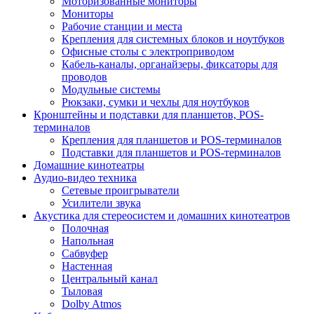
Моторизованные мониторы
Мониторы
Рабочие станции и места
Крепления для системных блоков и ноутбуков
Офисные столы с электроприводом
Кабель-каналы, органайзеры, фиксаторы для
проводов
Модульные системы
Рюкзаки, сумки и чехлы для ноутбуков
Кронштейны и подставки для планшетов, POS-
терминалов
Крепления для планшетов и POS-терминалов
Подставки для планшетов и POS-терминалов
Домашние кинотеатры
Аудио-видео техника
Сетевые проигрыватели
Усилители звука
Акустика для стереосистем и домашних кинотеатров
Полочная
Напольная
Сабвуфер
Настенная
Центральный канал
Тыловая
Dolby Atmos