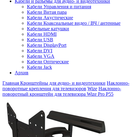
Кабели и разъемы для аудио- и видеотехники
Кабели Управления и питания
Кабели Витая пара
Кабели Акустические
Кабели Коаксиальные видео / ВЧ / антенные
Кабельные катушки
Кабели HDMI
Кабели USB
Кабели DisplayPort
Кабели DVI
Кабели VGA
Кабели Оптические
Кабели Jack
Архив
Главная
Кронштейны для аудио- и видеотехники
Наклонно-
поворотные крепления для телевизоров
Wize
Наклонно-
поворотный кронштейн для телевизора Wize Pro P55