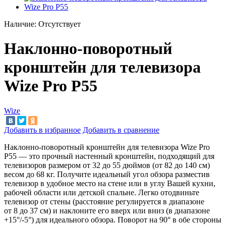
Наличие:
Отсутствует
Наклонно-поворотный
кронштейн для телевизора
Wize Pro P55
Wize
Добавить в избранное
Добавить в сравнение
Наклонно-поворотный кронштейн для телевизора Wize Pro
P55
—
это прочный настенный кронштейн, подходящий для
телевизоров размером от
32
до
55
дюймов (от
82
до
140
см)
весом до
68
кг. Получите идеальный угол обзора разместив
телевизор в
удобное место на
стене или в
углу Вашей кухни,
рабочей области или детской спальне. Легко отодвиньте
телевизор от
стены (расстояние регулируется в
диапазоне
от
8
до
37
см) и
наклоните его вверх или вниз (в
диапазоне
+15
°
/-5
°
) для идеального обзора. Поворот на
90
°
в обе стороны