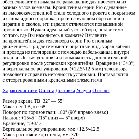
обеспечивают оптимальное размещение для просмотра из
разных углов комнаты. Кронштейны серии Pro cделанные
из
высококачественной стали холодного проката с
покрытием
из
эпоксидного порошка, препятствующим образованию
царапин и
сколов, эти изделия отличаются повышенной
прочностью. Нужен идеальный угол обзора, независимо
от
того, где
Вы находитесь в
комнате? Взгляните
на
кронштейны для телевизора серии Pro с
полным
движением. Придайте комнате опрятный вид, убрав кабели
и
провода из
поля зрения с
помощью кабель-канала внутри
штанги. Легкая установка и
возможность дополнительной
регулировки после установки кронштейна. Вращение (+3/-3
°
)
и
вертикальное регулирование (+12.5/-12.5
мм) телевизора
позволяет исправить неточность установки. Поставляются
с
отсортированными крепежными элементами.
Характеристики
Оплата
Доставка
Услуги
Отзывы
Размер экрана ТВ: 32
″
—
55
″
Макс. вес
ТВ, кг: 68
Поворот по
горизонтали: 180
°
(90
°
вправо-влево)
Наклон: +15/-5
°
(15
°
вниз
—
5
°
вверх)
Вращение,
°
: +3/-3
Вертикальное регулирование, мм: +12.5/-12.5
Макс. расстояние до
стены, мм: 370