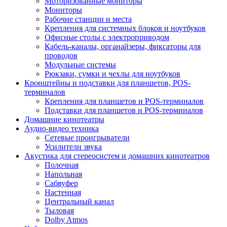
Моторизованные мониторы
Мониторы
Рабочие станции и места
Крепления для системных блоков и ноутбуков
Офисные столы с электроприводом
Кабель-каналы, органайзеры, фиксаторы для
проводов
Модульные системы
Рюкзаки, сумки и чехлы для ноутбуков
Кронштейны и подставки для планшетов, POS-
терминалов
Крепления для планшетов и POS-терминалов
Подставки для планшетов и POS-терминалов
Домашние кинотеатры
Аудио-видео техника
Сетевые проигрыватели
Усилители звука
Акустика для стереосистем и домашних кинотеатров
Полочная
Напольная
Сабвуфер
Настенная
Центральный канал
Тыловая
Dolby Atmos