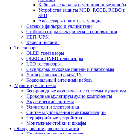
Кабельные каналы и установочные короба
Устройства защиты MCD, RCCB, RCBO и
SPD
Аксессуары и комплектующие
Сетевые фильтры и удлинители
Стабилизаторы электрического напряжения
ИБП (UPS)
Кабели питания
Телевизоры
OLED телевизоры
QLED и QNED телевизоры
LED телевизоры
Саундбары, звуковые панели и платформы
Универсальные пульты ДУ
Коаксиальный антенный кабель
Мультирум системы
Беспроводные акустические системы мультирум
Проводные мультирум аудио компоненты
Акустические системы
Усилители и электроника
Системы управления и автоматизации
Периферийные устройства
Монтажные стойки и шкафы
Оборудование для презентаций
Профессиональные дисплеи