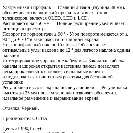
Ультра-низкий профиль
—
Гладкий дизайн (глубина 38
мм),
обеспечивает сверхнизкий профиль для всех типов
телевизоров, включая OLED, LED и
LCD.
Расширяется на
456
мм
—
Полное расширение увеличивает
потенциал просмотра.
Поворот по
горизонтали
±
90
°
- Угол поворота меняется от
±
90
°
до
±
70
°
в
зависимости от
ширины экрана.
Низкопрофильный наклон Centris
—
Обеспечивает
оптимальные углы наклона до
12
°
для легкого наклона одним
пальцем.
Интегрированное управление кабелем
—
Закрытые кабель-
каналы и
широкая открытая настенная панель позволяют
легко прокладывать силовые, сигнальные кабели
и
подключаться к
настенным розеткам для бесшовной
установки.
Регулировка высоты экрана после установки
—
Регулировка
высоты до
25
мм после установки позволяет обеспечить
идеальное размещение и
выравнивание экрана.
Отделка: Черный.
Производитель: США.
Цена:
21 990,15
руб.