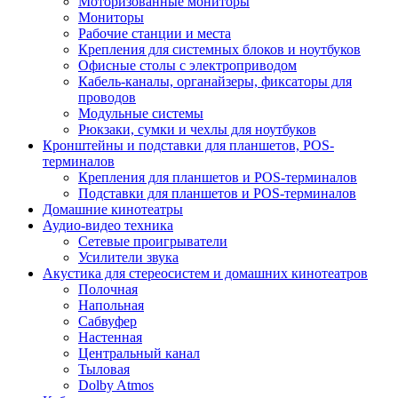
Моторизованные мониторы
Мониторы
Рабочие станции и места
Крепления для системных блоков и ноутбуков
Офисные столы с электроприводом
Кабель-каналы, органайзеры, фиксаторы для
проводов
Модульные системы
Рюкзаки, сумки и чехлы для ноутбуков
Кронштейны и подставки для планшетов, POS-
терминалов
Крепления для планшетов и POS-терминалов
Подставки для планшетов и POS-терминалов
Домашние кинотеатры
Аудио-видео техника
Сетевые проигрыватели
Усилители звука
Акустика для стереосистем и домашних кинотеатров
Полочная
Напольная
Сабвуфер
Настенная
Центральный канал
Тыловая
Dolby Atmos