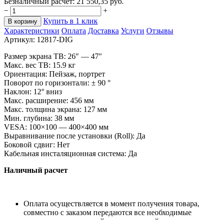
Безналичный расчет:
21 550,35
руб.
−
+
Купить в 1 клик
В корзину
Характеристики
Оплата
Доставка
Услуги
Отзывы
Артикул:
12817-DIG
Размер экрана ТВ: 26
″
—
47
″
Макс. вес ТВ: 15.9
кг
Ориентация: Пейзаж, портрет
Поворот по
горизонтали:
±
90
°
Наклон: 12
°
вниз
Макс. расширение: 456
мм
Макс. толщина экрана: 127
мм
Мин. глубина: 38
мм
VESA: 100
×
100
—
400
×
400
мм
Выравнивание после установки (Roll): Да
Боковой сдвиг: Нет
Кабельная инсталяционная система: Да
Наличный расчет
Оплата осуществляется в момент получения товара,
совместно с заказом передаются все необходимые