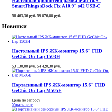
Настенный кронштейн рамка iPad 10.9″
SmartThings sDock Fix A10.9″ s42 USB-C
58 463,36
руб.
59 076,00
руб.
Новинки
Настольный IPS ЖК-монитор 15.6" FHD
GeСhic On-Lap 1503H
53 130,00
руб.
54 420,30
руб.
Портативный IPS ЖК-монитор 15.6" FHD
GeСhic On-Lap M505E
Цена по запросу
Узнать цену