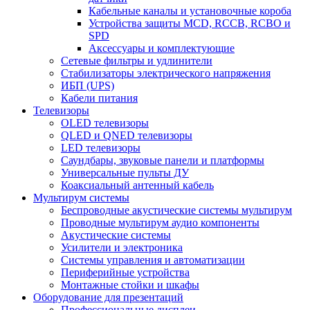
Кабельные каналы и установочные короба
Устройства защиты MCD, RCCB, RCBO и
SPD
Аксессуары и комплектующие
Сетевые фильтры и удлинители
Стабилизаторы электрического напряжения
ИБП (UPS)
Кабели питания
Телевизоры
OLED телевизоры
QLED и QNED телевизоры
LED телевизоры
Саундбары, звуковые панели и платформы
Универсальные пульты ДУ
Коаксиальный антенный кабель
Мультирум системы
Беспроводные акустические системы мультирум
Проводные мультирум аудио компоненты
Акустические системы
Усилители и электроника
Системы управления и автоматизации
Периферийные устройства
Монтажные стойки и шкафы
Оборудование для презентаций
Профессиональные дисплеи