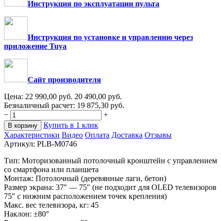
Инструкция по эксплуатации пульта
Инструкция по установке и управлению через
приложение Tuya
Сайт производителя
Цена:
22 990,00
руб.
20 490,00
руб.
Безналичный расчет:
19 875,30
руб.
−
+
Купить в 1 клик
В корзину
Характеристики
Видео
Оплата
Доставка
Отзывы
Артикул:
PLB-M0746
Тип: Моторизованный потолочный кронштейн c управлением
со смартфона или планшета
Монтаж: Потолочный (деревянные лаги, бетон)
Размер экрана: 37″ — 75″ (не подходит для OLED телевизоров
75″ с нижним расположением точек крепления)
Макс. вес телевизора, кг: 45
Наклон: ±80°