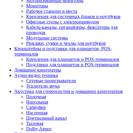
Моторизованные мониторы
Мониторы
Рабочие станции и места
Крепления для системных блоков и ноутбуков
Офисные столы с электроприводом
Кабель-каналы, органайзеры, фиксаторы для
проводов
Модульные системы
Рюкзаки, сумки и чехлы для ноутбуков
Кронштейны и подставки для планшетов, POS-
терминалов
Крепления для планшетов и POS-терминалов
Подставки для планшетов и POS-терминалов
Домашние кинотеатры
Аудио-видео техника
Сетевые проигрыватели
Усилители звука
Акустика для стереосистем и домашних кинотеатров
Полочная
Напольная
Сабвуфер
Настенная
Центральный канал
Тыловая
Dolby Atmos