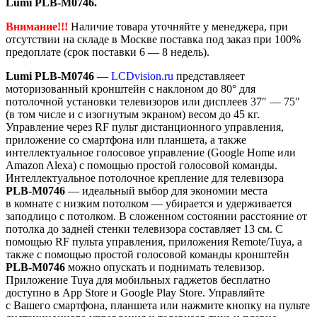
Lumi PLB-M0746.
Внимание!!!
Наличие товара уточняйте у менеджера, при
отсутствии на складе в Москве поставка под заказ при 100%
предоплате (срок поставки 6 — 8 недель).
Lumi PLB-M0746
—
LCDvision.ru
представляеет
моторизованный кронштейн с наклоном до 80° для
потолочной установки телевизоров или дисплеев 37″ — 75″
(в том числе и с изогнутым экраном) весом до 45 кг.
Управление
через RF пульт дистанционного управления
,
приложение со смартфона или планшета, а также
интеллектуальное голосовое управление (Google Home или
Amazon Alexa)
с помощью простой голосовой команды
.
Интеллектуальное потолочное крепление для телевизора
PLB-M0746
— идеальный выбор для экономии места
в комнате с низким потолком — убирается и удерживается
заподлицо с потолком. В сложенном состоянии расстояние от
потолка до задней стенки телевизора составляет 13 см.
С
помощью RF пульта управления, приложения Remote/Tuya, а
также
с помощью простой голосовой команды
кронштейн
PLB-M0746
можно опускать и поднимать телевизор.
Приложение Tuya для мобильных гаджетов бесплатно
доступно в App Store и Google Play Store. Управляйте
с Вашего смартфона, планшета или нажмите кнопку на пульте