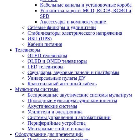
Кабельные каналы и установочные короба
Устройства защиты MCD, RCCB, RCBO и
SPD
Аксессуары и комплектующие
Сетевые фильтры и удлинители
Стабилизаторы электрического напряжения
ИБП (UPS)
Кабели питания
Телевизоры
OLED телевизоры
QLED и QNED телевизоры
LED телевизоры
Саундбары, звуковые панели и платформы
Универсальные пульты ДУ
Коаксиальный антенный кабель
Мультирум системы
Беспроводные акустические системы мультирум
Проводные мультирум аудио компоненты
Акустические системы
Усилители и электроника
Системы управления и автоматизации
Периферийные устройства
Монтажные стойки и шкафы
Оборудование для презентаций
Профессиональные дисплеи