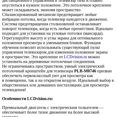
дистанционного управления и телевизор тихо и плавно
опуститься в нужное положение. Это потолочное крепление
может складываться, экономя пространство.
Сбалансированный механизм предотвращает любые
вибрации потолка, когда телевизор находится в движении.
Система предотвращения столкновений останавливает
поворот телевизора, когда
есть любые препятствия
.
Идеально
подходит для установки на угловые потолки (мансарда).
Отрегулируйте высоту и углы экрана для оптимального
положения просмотра и уменьшения бликов. Функция
обучения позволит использовать существующий пульт
управления телевизором для изменения положение экрана
в пространстве.
Это крепление от
LCDvision.ru
можно
установить на деревянные потолочные соединения.
Не ограничиваясь пространством, умный электрический
потолочный кронштейн для телевизора
PLB-M0746
призван
обеспечить первоклассный уют для просмотра как
в помещении, так и на открытом воздухе. Идеальный выбор в
общественных или домашних инсталляциях для просмотра
телевидения!
Особенности LCDvision.ru:
Премиальный двигатель с электрическим толкателем —
обеспечивает более тихое движение на более высокой
скорости.