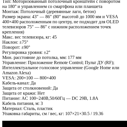
Тип: Моторизованный потолочный кронштейн c поворотом
на 180° и управлением со смартфона или планшета
Монтаж: Потолочный (деревянные лаги, бетон)
Размер экрана: 43″ — 86″ (80″ высотой до 1000 мм и VESA
400×400 расположенным по центру, не подходит для OLED
телевизоров 75″ — 86″ с нижним расположением точек
крепления)
Макс. вес телевизора, кг: 45
Наклон: ±75°
Поворот: ±90°
Регулировка уровня: ±2°
Мин. расстояние до потолка, мм: 177 мм
Управление: Приложение Remote Control; Пульт ДУ (RF);
Интеллектуальное голосовое управление
(Google Home или
Amazon Alexa)
VESA: 200×100 — 800×400
Кабель-канал: Да
Защита от столкновений: Да
Защита от кражи: Нет
Питание: AC 100~240B,50/60Гц — DC 29B, 1.8A
Кабель питания, м: 3
Материал: Cталь, пластик
Упаковка габариты, см / вес, кг: 107×21×30.5 / 19.36