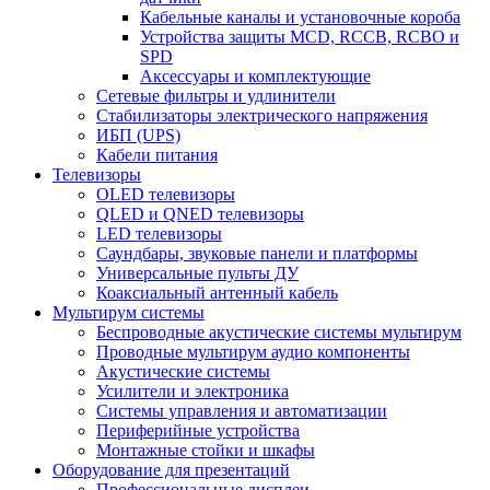
Кабельные каналы и установочные короба
Устройства защиты MCD, RCCB, RCBO и
SPD
Аксессуары и комплектующие
Сетевые фильтры и удлинители
Стабилизаторы электрического напряжения
ИБП (UPS)
Кабели питания
Телевизоры
OLED телевизоры
QLED и QNED телевизоры
LED телевизоры
Саундбары, звуковые панели и платформы
Универсальные пульты ДУ
Коаксиальный антенный кабель
Мультирум системы
Беспроводные акустические системы мультирум
Проводные мультирум аудио компоненты
Акустические системы
Усилители и электроника
Системы управления и автоматизации
Периферийные устройства
Монтажные стойки и шкафы
Оборудование для презентаций
Профессиональные дисплеи