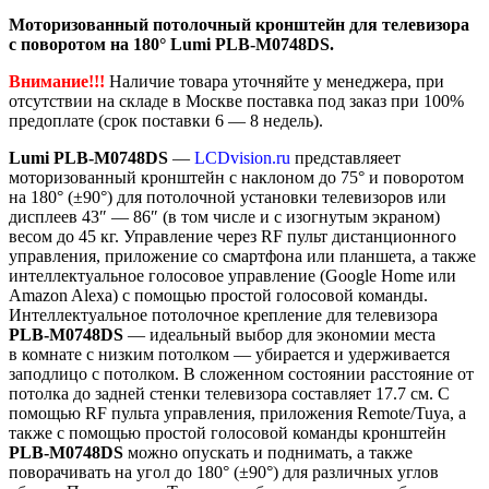
Моторизованный потолочный кронштейн для телевизора
c поворотом на 180° Lumi PLB-M0748DS.
Внимание!!!
Наличие товара уточняйте у менеджера, при
отсутствии на складе в Москве поставка под заказ при 100%
предоплате (срок поставки 6 — 8 недель).
Lumi PLB-M0748DS
—
LCDvision.ru
представляеет
моторизованный кронштейн с наклоном до 75° и поворотом
на
180°
(±90°) для потолочной установки телевизоров или
дисплеев 43″ — 86″ (в том числе и с изогнутым экраном)
весом до 45 кг. Управление
через RF пульт дистанционного
управления
, приложение со смартфона или планшета, а также
интеллектуальное голосовое управление
(Google Home или
Amazon Alexa)
с помощью простой голосовой команды
.
Интеллектуальное потолочное крепление для телевизора
PLB-M0748DS
— идеальный выбор для экономии места
в комнате с низким потолком — убирается и удерживается
заподлицо с потолком. В сложенном состоянии расстояние от
потолка до задней стенки телевизора составляет 17.7 см.
С
помощью RF пульта управления, приложения Remote/Tuya, а
также
с помощью простой голосовой команды
кронштейн
PLB-M0748DS
можно опускать и поднимать, а также
поворачивать на угол до 180° (
±90°
) для различных углов