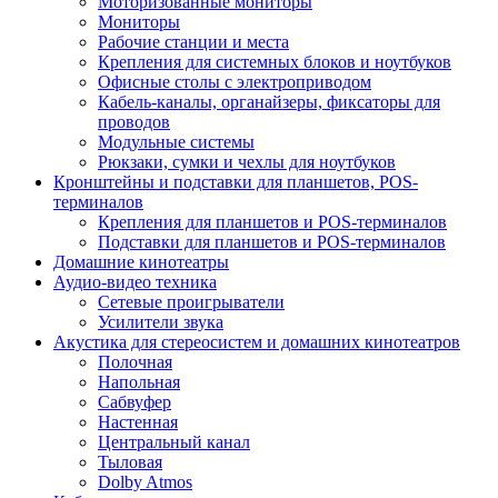
Моторизованные мониторы
Мониторы
Рабочие станции и места
Крепления для системных блоков и ноутбуков
Офисные столы с электроприводом
Кабель-каналы, органайзеры, фиксаторы для
проводов
Модульные системы
Рюкзаки, сумки и чехлы для ноутбуков
Кронштейны и подставки для планшетов, POS-
терминалов
Крепления для планшетов и POS-терминалов
Подставки для планшетов и POS-терминалов
Домашние кинотеатры
Аудио-видео техника
Сетевые проигрыватели
Усилители звука
Акустика для стереосистем и домашних кинотеатров
Полочная
Напольная
Сабвуфер
Настенная
Центральный канал
Тыловая
Dolby Atmos