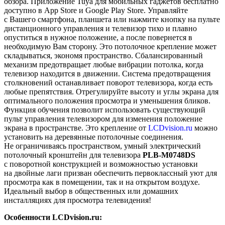
обзора.
Приложение Tuya для мобильных гаджетов бесплатно
доступно в App Store и Google Play Store. Управляйте
с Вашего смартфона, планшета или нажмите кнопку на пульте
дистанционного управления и телевизор тихо и плавно
опуститься в нужное положение, а после повернется в
необходимую Вам сторону. Это потолочное крепление может
складываться, экономя пространство.
Сбалансированный
механизм предотвращает любые вибрации потолка, когда
телевизор находится в движении. Система предотвращения
столкновений останавливает поворот телевизора, когда
есть
любые препятствия
. Отрегулируйте высоту и углы экрана для
оптимального положения просмотра и уменьшения бликов.
Функция обучения позволит использовать существующий
пульт управления телевизором для изменения положение
экрана в пространстве.
Это крепление от
LCDvision.ru
можно
установить на деревянные потолочные соединения.
Не ограничиваясь пространством, умный электрический
потолочный кронштейн для телевизора
PLB-M0748DS
с поворотной конструкцией и возможностью установки
на двойные лаги призван обеспечить первоклассный уют для
просмотра как в помещении, так и на открытом воздухе.
Идеальный выбор в общественных или домашних
инсталляциях для просмотра телевидения!
Особенности LCDvision.ru: