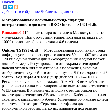
Onkron
Добавить в избранное
Добавить в сравнение
Моторизованный мобильный стенд-лифт для
интерактивного дисплея и ВКС Onkron TS1991 eLift.
Внимание!!!
Наличие товара на складе в Москве уточняйте
у менеджера. При отсутствии товара поставка на заказ при
100% предоплате (срок поставки 4-6 недель).
Onkron TS1991 eLift
—
Моторизованный мобильный стенд-
лифт для установки сенсорного дисплея 50″ — 100″ весом до
120 кг с одной полкой для AV-оборудования и одной полкой
для веб-камеры. Регулировка высоты экрана с сенсорной
панели управления с памятью на 3 положения, экраном
отображения текущей высоты или пульта ДУ со скоростью 27
мм/сек. Ход лифта 470
мм (центр дисплея 1130 — 1600)
.
Регулировка угла наклона экрана
-5° ~ +5°. В верхней части
расположена полка с регулировкой по высоте для размещения
WEB-камеры.
В нижней части полка с регулировкой по
высоте для размещения AV-компонентов.
Кабель-каналы для
скрытного размещения кабелей. Усиленные роликовые колеса
с системой фиксации.
Серьезная платформа для
эргономичной работы.
Легко настраивается под разные