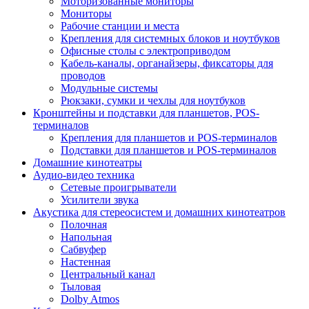
Моторизованные мониторы
Мониторы
Рабочие станции и места
Крепления для системных блоков и ноутбуков
Офисные столы с электроприводом
Кабель-каналы, органайзеры, фиксаторы для
проводов
Модульные системы
Рюкзаки, сумки и чехлы для ноутбуков
Кронштейны и подставки для планшетов, POS-
терминалов
Крепления для планшетов и POS-терминалов
Подставки для планшетов и POS-терминалов
Домашние кинотеатры
Аудио-видео техника
Сетевые проигрыватели
Усилители звука
Акустика для стереосистем и домашних кинотеатров
Полочная
Напольная
Сабвуфер
Настенная
Центральный канал
Тыловая
Dolby Atmos