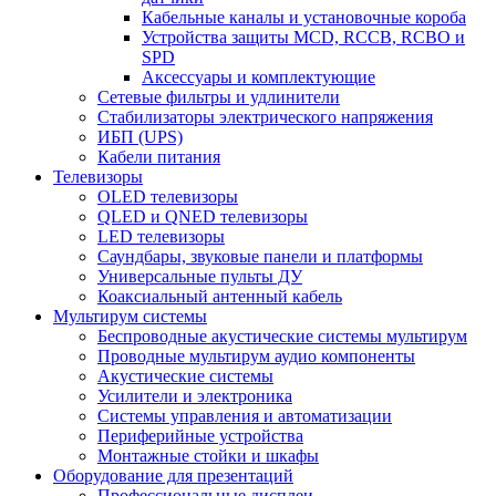
Кабельные каналы и установочные короба
Устройства защиты MCD, RCCB, RCBO и
SPD
Аксессуары и комплектующие
Сетевые фильтры и удлинители
Стабилизаторы электрического напряжения
ИБП (UPS)
Кабели питания
Телевизоры
OLED телевизоры
QLED и QNED телевизоры
LED телевизоры
Саундбары, звуковые панели и платформы
Универсальные пульты ДУ
Коаксиальный антенный кабель
Мультирум системы
Беспроводные акустические системы мультирум
Проводные мультирум аудио компоненты
Акустические системы
Усилители и электроника
Системы управления и автоматизации
Периферийные устройства
Монтажные стойки и шкафы
Оборудование для презентаций
Профессиональные дисплеи