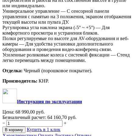
потребителей и работы на их собственной высоте в группе
или индивидуально.
Универсальное управление — С сенсорной панели
управления с памятью на 3 положения, экраном отображения
текущей высоты или пульта ДУ.
Ругулировка угла наклона экрана (-5° ~ +5°) — Для
комфортного просмотра и устранения бликов.
Полки регулируемые по высоте для AV-оборудования и веб-
камеры — Для удобства установки дополнительного
оборудования и проведения видео-конференц-связи.
Усиленные роликовые колеса с системой фиксации — Стенд
легко перемещать между помещениями.
Отделка:
Черный (порошковое покрытие).
Производитель:
КНР.
Инструкция по эксплуатации
Цена:
68 990,00
руб.
Безналичный расчет:
64 160,70
руб.
−
+
Купить в 1 клик
В корзину
Характеристики
Оплата
Доставка
Отзывы