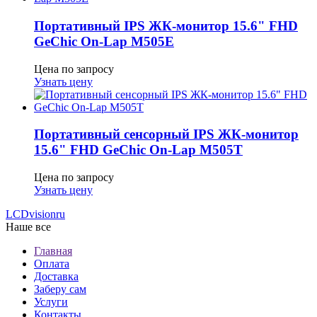
Портативный IPS ЖК-монитор 15.6" FHD
GeСhic On-Lap M505E
Цена по запросу
Узнать цену
Портативный сенсорный IPS ЖК-монитор
15.6" FHD GeСhic On-Lap M505T
Цена по запросу
Узнать цену
LCDvision
ru
Наше все
Главная
Оплата
Доставка
Заберу сам
Услуги
Контакты