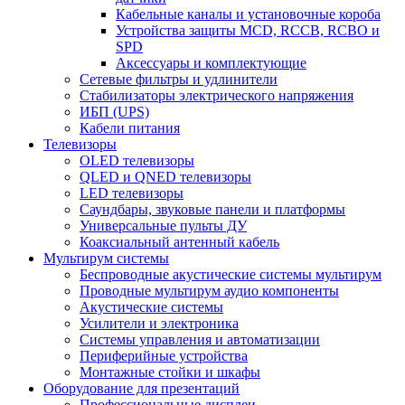
Кабельные каналы и установочные короба
Устройства защиты MCD, RCCB, RCBO и
SPD
Аксессуары и комплектующие
Сетевые фильтры и удлинители
Стабилизаторы электрического напряжения
ИБП (UPS)
Кабели питания
Телевизоры
OLED телевизоры
QLED и QNED телевизоры
LED телевизоры
Саундбары, звуковые панели и платформы
Универсальные пульты ДУ
Коаксиальный антенный кабель
Мультирум системы
Беспроводные акустические системы мультирум
Проводные мультирум аудио компоненты
Акустические системы
Усилители и электроника
Системы управления и автоматизации
Периферийные устройства
Монтажные стойки и шкафы
Оборудование для презентаций
Профессиональные дисплеи