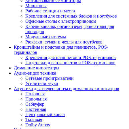
Моторизованные мониторы
Мониторы
Рабочие станции и места
Крепления для системных блоков и ноутбуков
Офисные столы с электроприводом
Кабель-каналы, органайзеры, фиксаторы для
проводов
Модульные системы
Рюкзаки, сумки и чехлы для ноутбуков
Кронштейны и подставки для планшетов, POS-
терминалов
Крепления для планшетов и POS-терминалов
Подставки для планшетов и POS-терминалов
Домашние кинотеатры
Аудио-видео техника
Сетевые проигрыватели
Усилители звука
Акустика для стереосистем и домашних кинотеатров
Полочная
Напольная
Сабвуфер
Настенная
Центральный канал
Тыловая
Dolby Atmos