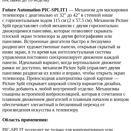
Future Automation PIC-SPLIT1
— Механизм для маскировки
телевизора c диагональю от 32″ до 42″ в стенной нише
с горизонтальным ходом 115 см (2 х 57.5 см). Механизм Picture
Split представляет собой механизм c двумя горизонтально
движущимися панелями, которые позволяют скрывать
плоский экран телевизора за двумя фотографиями или
панелями. Встроенные двигатели быстро и бесшумно
раздвигают художественные панели, открывая скрытый за
ними экран, в то время как интеллектуальная система
управления постоянно синхронизирует движение каждой
панели. Идеальный вариант, когда вертикальное движение
рамки не доступно, механизм Picture Split управляет двумя
панелями раздвигая их влево и вправо, чтобы открыть экран
телевизора. Превосходная альтернатива одной картине —
Picture Split открывает широкий спектр вариантов дизайна,
чтобы добавить к любой внутренней отделке.
Механизмы
снащены встроенной виброизоляцией, которая в сочетании с
плавным движением двигателей и плавным началом и концом
обеспечивает элегантный и бесшовный переход от
произведения искусства к телевизору.
Область применения:
PIC-SPLIT подходит не только для корпоративных или