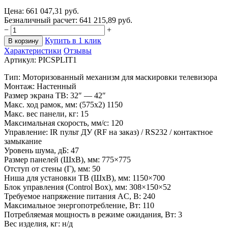
Цена:
661 047,31
руб.
Безналичный расчет:
641 215,89
руб.
−
+
Купить в 1 клик
В корзину
Характеристики
Отзывы
Артикул:
PICSPLIT1
Тип: Моторизованный механизм для маскировки телевизора
Монтаж: Настенный
Размер экрана ТВ: 32″ — 42″
Макс. ход рамок, мм: (575х2) 1150
Макс. вес панели, кг: 15
Максимальная скорость, мм/с: 120
Управление: IR пульт ДУ (RF на заказ) / RS232 / контактное
замыкание
Уровень шума, дБ: 47
Размер панелей (ШхВ), мм: 775×775
Отступ от стены (Г), мм: 50
Ниша для установки ТВ (ШхВ), мм: 1150×700
Блок управления (Control Box), мм: 308×150×52
Требуемое напряжение питания AC, B: 240
Максимальное энергопотребление, Вт: 110
Потребляемая мощность в режиме ожидания, Вт: 3
Вес изделия, кг:
н/д