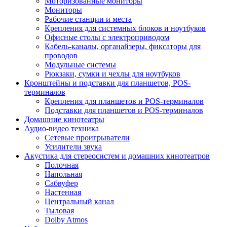
Моторизованные мониторы
Мониторы
Рабочие станции и места
Крепления для системных блоков и ноутбуков
Офисные столы с электроприводом
Кабель-каналы, органайзеры, фиксаторы для
проводов
Модульные системы
Рюкзаки, сумки и чехлы для ноутбуков
Кронштейны и подставки для планшетов, POS-
терминалов
Крепления для планшетов и POS-терминалов
Подставки для планшетов и POS-терминалов
Домашние кинотеатры
Аудио-видео техника
Сетевые проигрыватели
Усилители звука
Акустика для стереосистем и домашних кинотеатров
Полочная
Напольная
Сабвуфер
Настенная
Центральный канал
Тыловая
Dolby Atmos