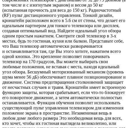
том числе и с изогнутым экраном) и весом до 50 кг
(испытанная прочность для веса до 150 кг)
.
Радиочастотный
(RF) пульт дистанционного управления
.
Тонкий дизайн,
кронштейн расположен всего в 5.6 см от стены
, что делает его
идеальным партнером для тонкого телевизора или дисплея,
создавая оптимальный вид.
Найдите идеальный угол обзора
одним простым нажатием.
Смотрите свой телевизор в 3-х
местах
, будь то гостиная, кухня или балкон.
Представьте себе,
что Ваш телевизор автоматически разворачивается
и останавливается там, где Вы этого хотите, нажатием всего
одной кнопки.
Это крепление позволяет поворачивать
телевизор на 170 градусов, Вы можете выбирать свои
любимые положения, не вставая с места, находя идеальный
угол обзора. Бесшумный моторизованный механизм (уровень
шума менее 56 дБ) обеспечивает плавное позиционирование и
движение. Система предотвращения столкновений защищает
от несчастных случаев и травм.
Кронштейн имеет встроенную
функцию защиты, которая срабатывает, если что-то блокирует
его поворотное движение, а затем автоматически полностью
останавливается. Функция обучения позволит использовать
существующий пульт управления телевизором для изменения
положение экрана в пространстве.
Незаменимая вещь в
любом доме любого размера Это необходимая вещь для всех,
кто хочет, чтобы их гостиная выглядела великолепно, или