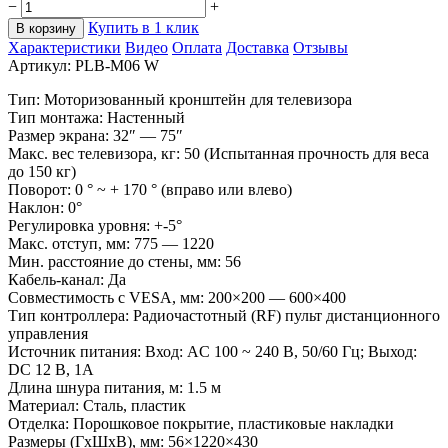
−
+
Купить в 1 клик
В корзину
Характеристики
Видео
Оплата
Доставка
Отзывы
Артикул:
PLB-M06 W
Тип: Моторизованный кронштейн для телевизора
Тип монтажа: Настенный
Размер экрана: 32″ — 75″
Макс. вес телевизора, кг: 50 (Испытанная прочность для веса
до 150 кг)
Поворот: 0 ° ~ + 170 ° (вправо или влево)
Наклон: 0°
Регулировка уровня:
+-
5°
Макс. отступ, мм: 775 — 1220
Мин. расстояние до стены, мм: 56
Кабель-канал: Да
Совместимость с VESA, мм: 200×200 — 600×400
Тип контроллера: Радиочастотный (RF) пульт дистанционного
управления
Источник питания: Вход: AC 100 ~ 240 В, 50/60 Гц; Выход:
DC 12 В, 1A
Длина шнура питания, м: 1.5 м
Материал: Сталь, пластик
Отделка: Порошковое покрытие, пластиковые накладки
Размеры (ГхШхВ), мм: 56×1220×430