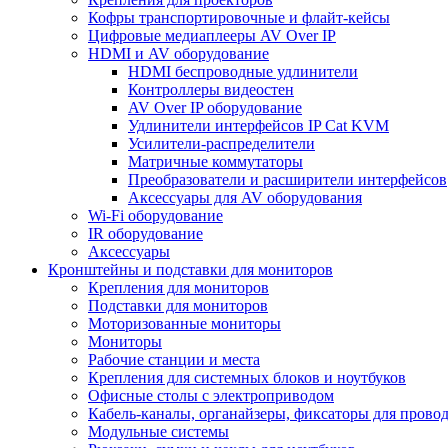
Кофры транспортировочные и флайт-кейсы
Цифровые медиаплееры AV Over IP
HDMI и AV оборудование
HDMI беспроводные удлинители
Контроллеры видеостен
AV Over IP оборудование
Удлинители интерфейсов IP Cat KVM
Усилители-распределители
Матричные коммутаторы
Преобразователи и расширители интерфейсов
Аксессуары для AV оборудования
Wi-Fi оборудование
IR оборудование
Аксессуары
Кронштейны и подставки для мониторов
Крепления для мониторов
Подставки для мониторов
Моторизованные мониторы
Мониторы
Рабочие станции и места
Крепления для системных блоков и ноутбуков
Офисные столы с электроприводом
Кабель-каналы, органайзеры, фиксаторы для прово
Модульные системы