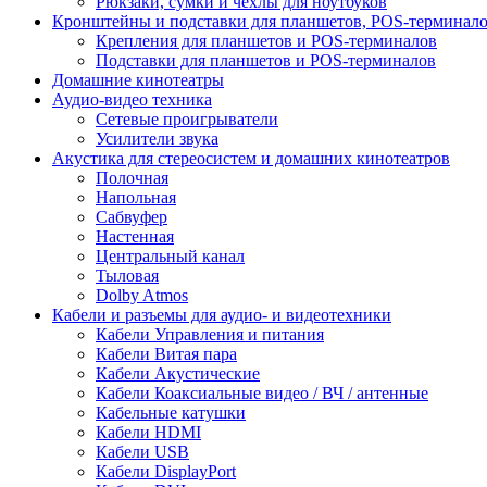
Рюкзаки, сумки и чехлы для ноутбуков
Кронштейны и подставки для планшетов, POS-терминал
Крепления для планшетов и POS-терминалов
Подставки для планшетов и POS-терминалов
Домашние кинотеатры
Аудио-видео техника
Сетевые проигрыватели
Усилители звука
Акустика для стереосистем и домашних кинотеатров
Полочная
Напольная
Сабвуфер
Настенная
Центральный канал
Тыловая
Dolby Atmos
Кабели и разъемы для аудио- и видеотехники
Кабели Управления и питания
Кабели Витая пара
Кабели Акустические
Кабели Коаксиальные видео / ВЧ / антенные
Кабельные катушки
Кабели HDMI
Кабели USB
Кабели DisplayPort