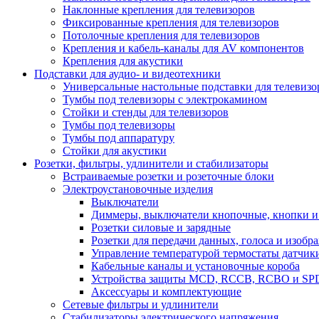
Наклонные крепления для телевизоров
Фиксированные крепления для телевизоров
Потолочные крепления для телевизоров
Крепления и кабель-каналы для AV компонентов
Крепления для акустики
Подставки для аудио- и видеотехники
Универсальные настольные подставки для телевизо
Тумбы под телевизоры с электрокамином
Стойки и стенды для телевизоров
Тумбы под телевизоры
Тумбы под аппаратуру
Стойки для акустики
Розетки, фильтры, удлинители и стабилизаторы
Встраиваемые розетки и розеточные блоки
Электроустановочные изделия
Выключатели
Диммеры, выключатели кнопочные, кнопки и
Розетки силовые и зарядные
Розетки для передачи данных, голоса и изобр
Управление температурой термостаты датчик
Кабельные каналы и установочные короба
Устройства защиты MCD, RCCB, RCBO и SP
Аксессуары и комплектующие
Сетевые фильтры и удлинители
Стабилизаторы электрического напряжения