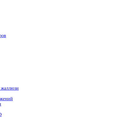
ров
 жаллюзи
ажений
и
D