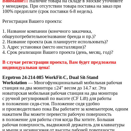
Внимание!!!
Наличие товара на складе в Москве уточняйте
у менеджера. При отсутствии товара поставка на заказ при
100% предоплате (срок поставки 6-8 недель).
Регистрация Вашего проекта:
1. Название компании (конечного заказчика,
общеупотребительное/название бренда и пр.)?
2. Название проекта (как планируете использовать)?
3. Адрес установки (место инсталляции)?
4. Срок реализации Вашего проекта (день, месяц, год)?
В случае регистрации проекта, Вам будет предложена
индивидуальная цена!
Ergotron 24-214-085 WorkFit-C, Dual Sit-Stand
Workstation
— Многофункциональный мобильная рабочая
станция на два монитора ≤24″ весом до 14.7 кг. Эта
новаторская мобильная рабочая станция на два монитора
с ручной регулировкой по высоте (CF Lift) для работы
в положении сидя-стоя. Положение сидя удобно
и производительно пока Вы работаете за компьютером, одним
нажатием Вы можете перевести рабочую поверхность
в положение для работы стоя когда Вы хотите. Большая
рабочая поверхность, выдвижной держатель для клавиатуры
и мыши и независимая от высоты рабочей поверхности