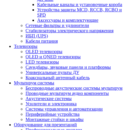
Кабельные каналы и установочные короба
Устройства защиты MCD, RCCB, RCBO и
SPD
Аксессуары и комплектующие
Сетевые фильтры и удлинители
Стабилизаторы электрического напряжения
ИБП (UPS)
Кабели питания
Телевизоры
OLED телевизоры
QLED и QNED телевизоры
LED телевизоры
Саундбары, звуковые панели и платформы
Универсальные пульты ДУ
Коаксиальный антенный кабель
Мультирум системы
Беспроводные акустические системы мультирум
Проводные мультирум аудио компоненты
Акустические системы
Усилители и электроника
Системы управления и автоматизации
Периферийные устройства
Монтажные стойки и шкафы
Оборудование для презентаций
Профессиональные дисплеи