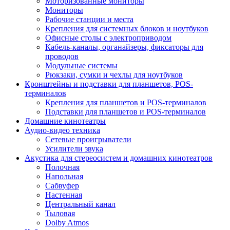
Моторизованные мониторы
Мониторы
Рабочие станции и места
Крепления для системных блоков и ноутбуков
Офисные столы с электроприводом
Кабель-каналы, органайзеры, фиксаторы для
проводов
Модульные системы
Рюкзаки, сумки и чехлы для ноутбуков
Кронштейны и подставки для планшетов, POS-
терминалов
Крепления для планшетов и POS-терминалов
Подставки для планшетов и POS-терминалов
Домашние кинотеатры
Аудио-видео техника
Сетевые проигрыватели
Усилители звука
Акустика для стереосистем и домашних кинотеатров
Полочная
Напольная
Сабвуфер
Настенная
Центральный канал
Тыловая
Dolby Atmos