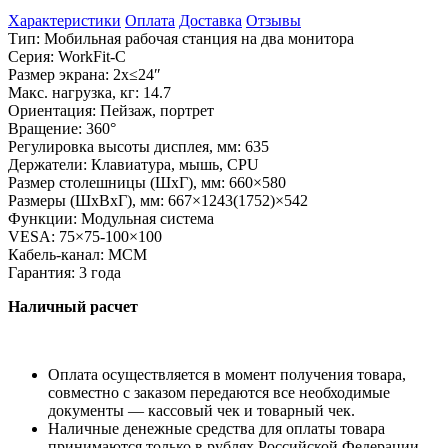
Характеристики
Оплата
Доставка
Отзывы
Тип: Мобильная рабочая станция на два монитора
Серия: WorkFit-C
Размер экрана: 2х≤24″
Макс. нагрузка, кг: 14.7
Ориентация: Пейзаж, портрет
Вращение: 360°
Регулировка высоты дисплея, мм: 635
Держатели: Клавиатура, мышь, CPU
Размер столешницы (ШхГ), мм: 660×580
Размеры (ШхВхГ), мм: 667×1243(1752)×542
Функции: Модульная система
VESA: 75×75-100×100
Кабель-канал: MCM
Гарантия: 3 года
Наличный расчет
Оплата осуществляется в момент получения товара,
совместно с заказом передаются все необходимые
документы — кассовый чек и товарный чек.
Наличные денежные средства для оплаты товара
принимаются только в рублях Российской Федерации.