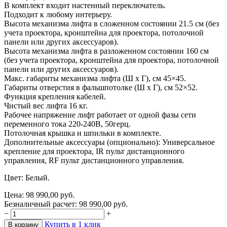
В
комплект входит настенный переключатель.
Подходит к
любому интерьеру.
Высота механизма лифта в
сложенном состоянии 21.5
см (без
учета проектора, кронштейна для проектора, потолочной
панели или других аксессуаров).
Высота механизма лифта в
разложенном состоянии 160
см
(без учета проектора, кронштейна для проектора, потолочной
панели или других аксессуаров).
Макс. габариты механизма лифта (Ш
х
Г), см
45
×
45.
Габариты отверстия в
фальшпотолке (Ш
х
Г), см
52
×
52.
Функция крепления кабелей.
Чистый вес лифта 16
кг.
Рабочее напряжение лифт работает от
одной фазы сети
переменного тока 220-240В, 50герц.
Потолочная крышка и
шпильки в
комплекте.
Дополнительные аксессуары (опционально): Универсальное
крепление для проектора, IR
пульт дистанционного
управления, RF
пульт дистанционного управления.
Цвет: Белый.
Цена:
98 990,00
руб.
Безналичный расчет:
98 990,00
руб.
−
+
Купить в 1 клик
В корзину