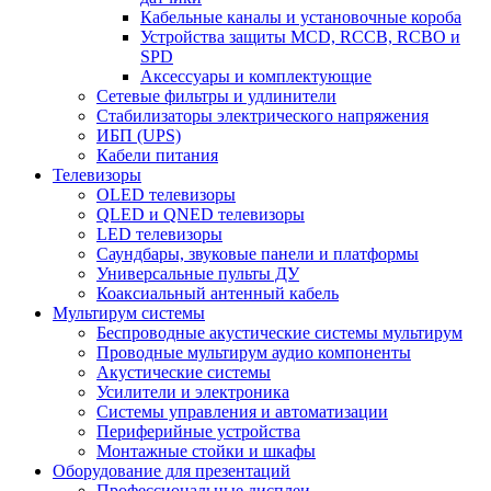
Кабельные каналы и установочные короба
Устройства защиты MCD, RCCB, RCBO и
SPD
Аксессуары и комплектующие
Сетевые фильтры и удлинители
Стабилизаторы электрического напряжения
ИБП (UPS)
Кабели питания
Телевизоры
OLED телевизоры
QLED и QNED телевизоры
LED телевизоры
Саундбары, звуковые панели и платформы
Универсальные пульты ДУ
Коаксиальный антенный кабель
Мультирум системы
Беспроводные акустические системы мультирум
Проводные мультирум аудио компоненты
Акустические системы
Усилители и электроника
Системы управления и автоматизации
Периферийные устройства
Монтажные стойки и шкафы
Оборудование для презентаций
Профессиональные дисплеи