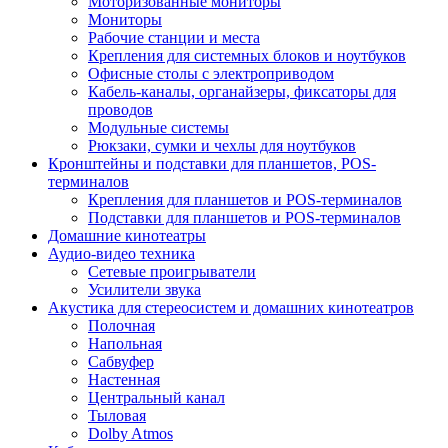
Моторизованные мониторы
Мониторы
Рабочие станции и места
Крепления для системных блоков и ноутбуков
Офисные столы с электроприводом
Кабель-каналы, органайзеры, фиксаторы для
проводов
Модульные системы
Рюкзаки, сумки и чехлы для ноутбуков
Кронштейны и подставки для планшетов, POS-
терминалов
Крепления для планшетов и POS-терминалов
Подставки для планшетов и POS-терминалов
Домашние кинотеатры
Аудио-видео техника
Сетевые проигрыватели
Усилители звука
Акустика для стереосистем и домашних кинотеатров
Полочная
Напольная
Сабвуфер
Настенная
Центральный канал
Тыловая
Dolby Atmos