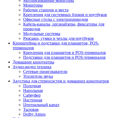
Моторизованные мониторы
Мониторы
Рабочие станции и места
Крепления для системных блоков и ноутбуков
Офисные столы с электроприводом
Кабель-каналы, органайзеры, фиксаторы для
проводов
Модульные системы
Рюкзаки, сумки и чехлы для ноутбуков
Кронштейны и подставки для планшетов, POS-
терминалов
Крепления для планшетов и POS-терминалов
Подставки для планшетов и POS-терминалов
Домашние кинотеатры
Аудио-видео техника
Сетевые проигрыватели
Усилители звука
Акустика для стереосистем и домашних кинотеатров
Полочная
Напольная
Сабвуфер
Настенная
Центральный канал
Тыловая
Dolby Atmos