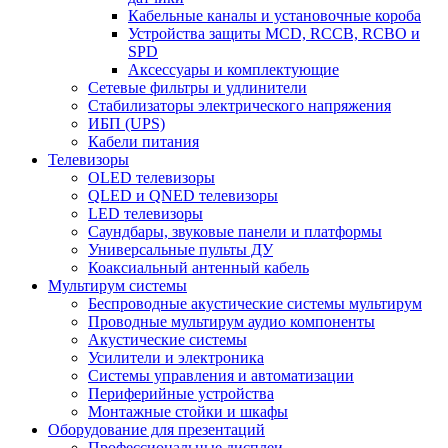
Кабельные каналы и установочные короба
Устройства защиты MCD, RCCB, RCBO и
SPD
Аксессуары и комплектующие
Сетевые фильтры и удлинители
Стабилизаторы электрического напряжения
ИБП (UPS)
Кабели питания
Телевизоры
OLED телевизоры
QLED и QNED телевизоры
LED телевизоры
Саундбары, звуковые панели и платформы
Универсальные пульты ДУ
Коаксиальный антенный кабель
Мультирум системы
Беспроводные акустические системы мультирум
Проводные мультирум аудио компоненты
Акустические системы
Усилители и электроника
Системы управления и автоматизации
Периферийные устройства
Монтажные стойки и шкафы
Оборудование для презентаций
Профессиональные дисплеи