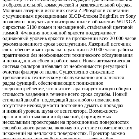
в образовательной, коммерческой и развлекательной сферах.
Мощный лазерный источник света Z-Phosphor в сочетании
с улучшенным проекционным 3LCD-блоком BrightEra от Sony
позволяют получать детализированные изображения WUXGA
с яркостью 5100 люмен и насыщенной, стабильной цветовой
гаммой. Функция постоянной яркости поддерживает
одинаковый уровень яркости на протяжении всех 20 000 часов
рекомендованного срока эксплуатации. Лазерный источник
света обеспечивает срок эксплуатации в 20 000 часов работы
практически без необходимости технического обслуживания
и неожиданных сбоев в работе ламп. Новая автоматическая
система фильтров избавляет от необходимости регулярной
очистки фильтра от пыли. Существенно сниженные
требования к техническому обслуживанию дополняются
рядом функций, обеспечивающих пониженное
энергопотребление, что в итоге гарантирует низкую общую
стоимость владения в течение всего срока службы. Новый
стильный дизайн, подходящий для любого помещения,
отсутствие необходимости постоянно думать о проводах
и низкий уровень шума от вентилятора. Возможность
органичной стыковки изображений, формируемых
несколькими проекторами на проекционных поверхностях
сверхбольшого размера, включая отсутствие геометрических
искажений на неплоских поверхностях. Проектор можно
устанавливать под любым наклоном — даже на бок