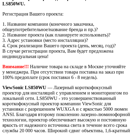
LS850WU.
Регистрация Вашего проекта:
1. Название компании (конечного заказчика,
общеупотребительное/название бренда и пр.)?
2. Название проекта (как планируете использовать)?
3. Адрес установки (место инсталляции)?
4. Срок реализации Вашего проекта (день, месяц, год)?
В случае регистрации проекта, Вам будет предложена
индивидуальная цена!
Внимание!!!
Наличие товара на складе в Москве уточняйте
у менеджера. При отсутствии товара поставка на заказ при
100% предоплате (срок поставки 6 - 8 недель).
ViewSonic LS850WU
— Лазерный короткофокусный
проектор для инсталяций c управлением и мониторингом по
локальной сети.
L
S850WU - это усовершенствованный
короткофокусный проектор компании ViewSonic для
установки с разрешением WUXGA и с яркостью 5000 люмен
ANSI. Благодаря второму поколению лазерно-люминофорной
технологии, проектор обеспечивает высокую и постоянную
яркость от надежного источника света в течение всего срока
службы 20 000 часов. Широкий сдвиг объектива, 1,6-кратный