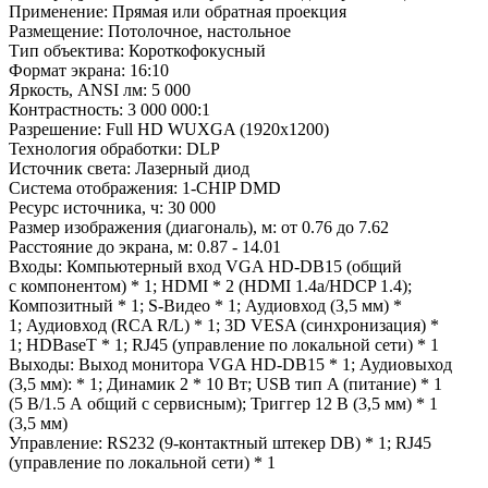
Применение: Прямая или обратная проекция
Размещение: Потолочное, настольное
Тип объектива: Короткофокусный
Формат экрана: 16:10
Яркость,
ANSI
лм: 5 000
Контрастность: 3 000 000:1
Разрешение: Full HD WUXGA (1920x1200)
Технология обработки: DLP
Источник света:
Лазерный диод
Система отображения: 1-CHIP DMD
Ресурс источника, ч: 30 000
Размер изображения (диагональ), м: от 0.76 до 7.62
Расстояние до экрана, м: 0.87 - 14.01
Входы:
Компьютерный вход
VGA HD-DB15
(общий
с компонентом) * 1; HDMI * 2 (HDMI 1.4a/HDCP 1.4);
Композитный * 1; S-Видео * 1; Аудиовход (3,5 мм) *
1; Аудиовход (RCA R/L) * 1; 3D VESA (синхронизация) *
1; HDBaseT * 1;
RJ45 (управление по локальной сети) * 1
Выходы:
Выход монитора
VGA HD-DB15
* 1; Аудиовыход
(3,5 мм): * 1; Динамик 2 * 10 Вт; USB тип A (питание) * 1
(5 В/1.5 А общий с сервисным); Триггер 12 В (3,5 мм) * 1
(3,5 мм)
Управление: RS232 (9-контактный штекер DB) * 1; RJ45
(управление по локальной сети) * 1