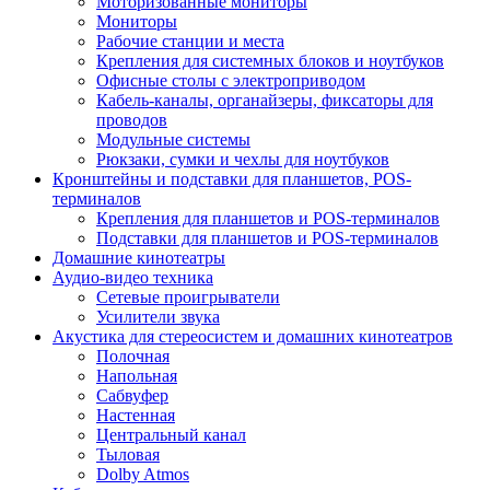
Моторизованные мониторы
Мониторы
Рабочие станции и места
Крепления для системных блоков и ноутбуков
Офисные столы с электроприводом
Кабель-каналы, органайзеры, фиксаторы для
проводов
Модульные системы
Рюкзаки, сумки и чехлы для ноутбуков
Кронштейны и подставки для планшетов, POS-
терминалов
Крепления для планшетов и POS-терминалов
Подставки для планшетов и POS-терминалов
Домашние кинотеатры
Аудио-видео техника
Сетевые проигрыватели
Усилители звука
Акустика для стереосистем и домашних кинотеатров
Полочная
Напольная
Сабвуфер
Настенная
Центральный канал
Тыловая
Dolby Atmos