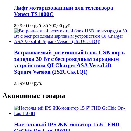
Лифт моторизованный для телевизора
Venset TS1000C
89 990,00
руб.
85 390,00
руб.
Встраиваемый розеточный блок USB порт-
зарядка 30 Вт c беспроводным зарядным
устройством QI-Charger ASA VersaLift
Square Version (2S2UCaс1QI)
23 990,00
руб.
Акционные товары
Настольный IPS ЖК-монитор 15.6" FHD
GeСhic On-Lap 1503H