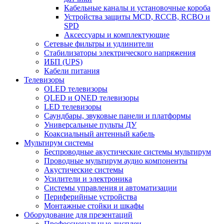
Кабельные каналы и установочные короба
Устройства защиты MCD, RCCB, RCBO и
SPD
Аксессуары и комплектующие
Сетевые фильтры и удлинители
Стабилизаторы электрического напряжения
ИБП (UPS)
Кабели питания
Телевизоры
OLED телевизоры
QLED и QNED телевизоры
LED телевизоры
Саундбары, звуковые панели и платформы
Универсальные пульты ДУ
Коаксиальный антенный кабель
Мультирум системы
Беспроводные акустические системы мультирум
Проводные мультирум аудио компоненты
Акустические системы
Усилители и электроника
Системы управления и автоматизации
Периферийные устройства
Монтажные стойки и шкафы
Оборудование для презентаций
Профессиональные дисплеи