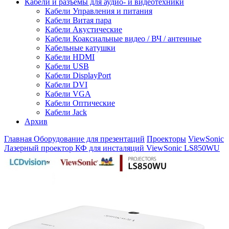
Кабели и разъемы для аудио- и видеотехники
Кабели Управления и питания
Кабели Витая пара
Кабели Акустические
Кабели Коаксиальные видео / ВЧ / антенные
Кабельные катушки
Кабели HDMI
Кабели USB
Кабели DisplayPort
Кабели DVI
Кабели VGA
Кабели Оптические
Кабели Jack
Архив
Главная
Оборудование для презентаций
Проекторы
ViewSonic
Лазерный проектор КФ для инсталяций ViewSonic LS850WU