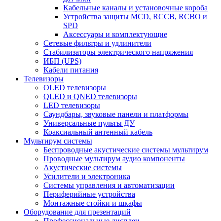
Кабельные каналы и установочные короба
Устройства защиты MCD, RCCB, RCBO и
SPD
Аксессуары и комплектующие
Сетевые фильтры и удлинители
Стабилизаторы электрического напряжения
ИБП (UPS)
Кабели питания
Телевизоры
OLED телевизоры
QLED и QNED телевизоры
LED телевизоры
Саундбары, звуковые панели и платформы
Универсальные пульты ДУ
Коаксиальный антенный кабель
Мультирум системы
Беспроводные акустические системы мультирум
Проводные мультирум аудио компоненты
Акустические системы
Усилители и электроника
Системы управления и автоматизации
Периферийные устройства
Монтажные стойки и шкафы
Оборудование для презентаций
Профессиональные дисплеи