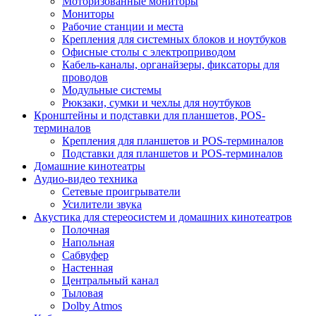
Моторизованные мониторы
Мониторы
Рабочие станции и места
Крепления для системных блоков и ноутбуков
Офисные столы с электроприводом
Кабель-каналы, органайзеры, фиксаторы для
проводов
Модульные системы
Рюкзаки, сумки и чехлы для ноутбуков
Кронштейны и подставки для планшетов, POS-
терминалов
Крепления для планшетов и POS-терминалов
Подставки для планшетов и POS-терминалов
Домашние кинотеатры
Аудио-видео техника
Сетевые проигрыватели
Усилители звука
Акустика для стереосистем и домашних кинотеатров
Полочная
Напольная
Сабвуфер
Настенная
Центральный канал
Тыловая
Dolby Atmos