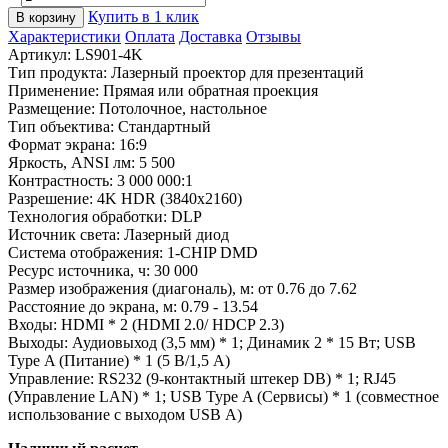
Купить в 1 клик
В корзину
Характеристики
Оплата
Доставка
Отзывы
Артикул:
LS901-4K
Тип продукта: Лазерный проектор для презентаций
Применение: Прямая или обратная проекция
Размещение: Потолочное, настольное
Тип объектива: Стандартный
Формат экрана: 16:9
Яркость,
ANSI
лм: 5 500
Контрастность: 3 000 000:1
Разрешение: 4K HDR (3840x2160)
Технология обработки: DLP
Источник света:
Лазерный диод
Система отображения: 1-CHIP DMD
Ресурс источника, ч: 30 000
Размер изображения (диагональ), м: от 0.76 до 7.62
Расстояние до экрана, м: 0.79 - 13.54
Входы: HDMI * 2 (
HDMI 2.0/ HDCP 2.3
)
Выходы: Аудиовыход (3,5 мм) * 1; Динамик 2 * 15 Вт; USB
Type A (Питание) * 1 (5 В/1,5 А)
Управление: RS232 (9-контактный штекер DB) * 1;
RJ45
(Управление LAN) * 1
; USB Type A (Сервисы) * 1 (совместное
использование с выходом USB A)