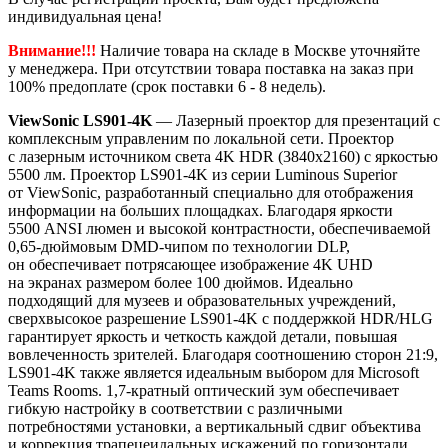
индивидуальная цена!
Внимание!!!
Наличие товара на складе в Москве уточняйте
у менеджера. При отсутствии товара поставка на заказ при
100% предоплате (срок поставки 6 - 8 недель).
ViewSonic LS901-4K
— Лазерный проектор для презентаций с
комплексным управленим по локальной сети. Проектор
с лазерным источником света 4K HDR (3840x2160) с яркостью
5500 лм. Проектор LS901-4K из серии Luminous Superior
от ViewSonic, разработанный специально для отображения
информации на больших площадках. Благодаря яркости
5500 ANSI люмен и высокой контрастности, обеспечиваемой
0,65-дюймовым DMD-чипом по технологии DLP,
он обеспечивает потрясающее изображение 4K UHD
на экранах размером более 100 дюймов. Идеально
подходящий для музеев и образовательных учреждений,
сверхвысокое разрешение LS901-4K с поддержкой HDR/HLG
гарантирует яркость и четкость каждой детали, повышая
вовлеченность зрителей. Благодаря соотношению сторон 21:9,
LS901-4K также является идеальным выбором для Microsoft
Teams Rooms. 1,7-кратный оптический зум обеспечивает
гибкую настройку в соответствии с различными
потребностями установки, а вертикальный сдвиг объектива
и коррекция трапецеидальных искажений по горизонтали