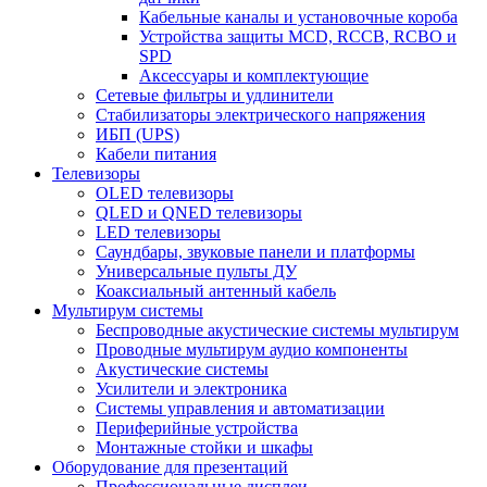
Кабельные каналы и установочные короба
Устройства защиты MCD, RCCB, RCBO и
SPD
Аксессуары и комплектующие
Сетевые фильтры и удлинители
Стабилизаторы электрического напряжения
ИБП (UPS)
Кабели питания
Телевизоры
OLED телевизоры
QLED и QNED телевизоры
LED телевизоры
Саундбары, звуковые панели и платформы
Универсальные пульты ДУ
Коаксиальный антенный кабель
Мультирум системы
Беспроводные акустические системы мультирум
Проводные мультирум аудио компоненты
Акустические системы
Усилители и электроника
Системы управления и автоматизации
Периферийные устройства
Монтажные стойки и шкафы
Оборудование для презентаций
Профессиональные дисплеи