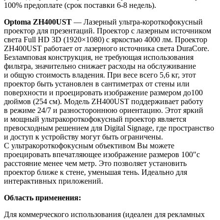
100% предоплате (срок поставки 6-8 недель).
Optoma ZH400UST
— Лазерный ультра-короткофокусный
проектор для презентаций. Проектор с лазерным источником
света Full HD 3D (1920×1080) с яркостью 4000 лм. Проектор
ZH400UST работает от лазерного источника света DuraCore.
Безламповая конструкция, не требующая использования
фильтра, значительно снижает расходы на обслуживание
и общую стоимость владения. При весе всего 5,6 кг, этот
проектор быть установлен в сантиметрах от стены или
поверхности и проецировать изображение размером до100
дюймов (254 см). Модель ZH400UST поддерживает работу
в режиме 24/7 и разностороннюю ориентацию. Этот яркий
и мощный ультракороткофокусный проектор является
превосходным решением для Digital Signage, где пространство
и доступ к устройству могут быть ограничены.
С ультракороткофокусным объективом Вы можете
проецировать впечатляющее изображение размеров 100"с
расстояние менее чем метр. Это позволяет установить
проектор ближе к стене, уменьшая тень. Идеально для
интерактивных приложений.
Область применения:
Для коммерческого использования (идеален для рекламных