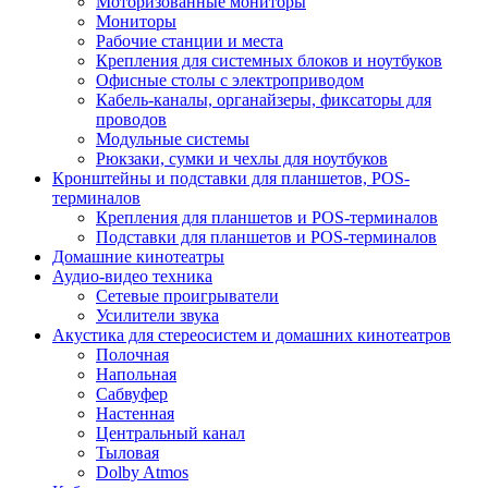
Моторизованные мониторы
Мониторы
Рабочие станции и места
Крепления для системных блоков и ноутбуков
Офисные столы с электроприводом
Кабель-каналы, органайзеры, фиксаторы для
проводов
Модульные системы
Рюкзаки, сумки и чехлы для ноутбуков
Кронштейны и подставки для планшетов, POS-
терминалов
Крепления для планшетов и POS-терминалов
Подставки для планшетов и POS-терминалов
Домашние кинотеатры
Аудио-видео техника
Сетевые проигрыватели
Усилители звука
Акустика для стереосистем и домашних кинотеатров
Полочная
Напольная
Сабвуфер
Настенная
Центральный канал
Тыловая
Dolby Atmos