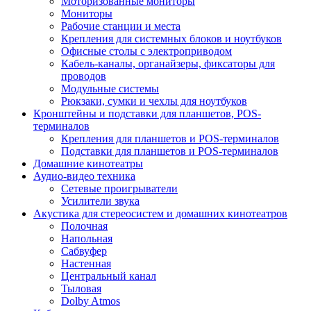
Моторизованные мониторы
Мониторы
Рабочие станции и места
Крепления для системных блоков и ноутбуков
Офисные столы с электроприводом
Кабель-каналы, органайзеры, фиксаторы для
проводов
Модульные системы
Рюкзаки, сумки и чехлы для ноутбуков
Кронштейны и подставки для планшетов, POS-
терминалов
Крепления для планшетов и POS-терминалов
Подставки для планшетов и POS-терминалов
Домашние кинотеатры
Аудио-видео техника
Сетевые проигрыватели
Усилители звука
Акустика для стереосистем и домашних кинотеатров
Полочная
Напольная
Сабвуфер
Настенная
Центральный канал
Тыловая
Dolby Atmos