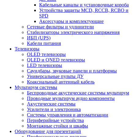
Кабельные каналы и установочные короба
Устройства защиты MCD, RCCB, RCBO и
SPD
Аксессуары и комплектующие
Сетевые фильтры и удлинители
Стабилизаторы электрического напряжения
ИБП (UPS)
Кабели питания
Телевизоры
OLED телевизоры
QLED и QNED телевизоры
LED телевизоры
Саундбары, звуковые панели и платформы
Универсальные пульты ДУ
Коаксиальный антенный кабель
Мультирум системы
Беспроводные акустические системы мультирум
Проводные мультирум аудио компоненты
Акустические системы
Усилители и электроника
Системы управления и автоматизации
Периферийные устройства
Монтажные стойки и шкафы
Оборудование для презентаций
Профессиональные дисплеи