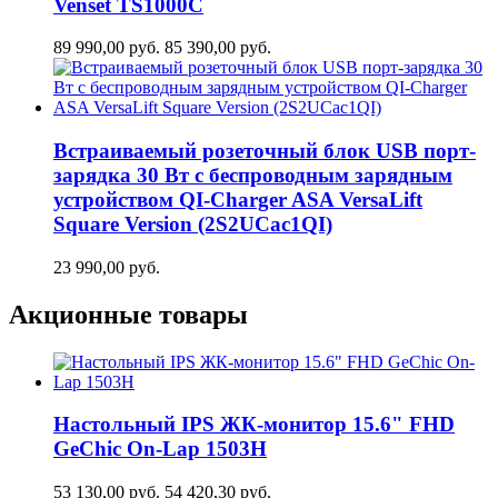
Venset TS1000C
89 990,00
руб.
85 390,00
руб.
Встраиваемый розеточный блок USB порт-
зарядка 30 Вт c беспроводным зарядным
устройством QI-Charger ASA VersaLift
Square Version (2S2UCaс1QI)
23 990,00
руб.
Акционные товары
Настольный IPS ЖК-монитор 15.6" FHD
GeСhic On-Lap 1503H
53 130,00
руб.
54 420,30
руб.