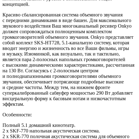
концепцией.
Красиво сбалансированная система объемного звучания
с
передними динамиками в
виде башен. Для максимального
звукового воздействия Ваш многоканальный ресивер Onkyo
должен сопровождаться полноценным комплектом
громкоговорителей объемного звучания. Onkyo представляет
собой коплект SKS-HT728, 5.1-канальную систему, которая
вводит энергию и
жизненность во
все Ваши фильмы, игры
и
музыку. Изюминкой, как визуально, так и
тактильно,
является пара 2-полосных напольных громкоговорителей
с
высокими динамическими характеристиками, рассчитанная
на
130
Вт. Согласуясь с
2-полосным центром
и
полнодиапазонными громкоговорителями объемного
звучания, обеспечивает потрясающе подробные высокие
и
средние частоты. Между тем, на
нижнем фронте
суперкалиброванный сабвуфер мощностью 290
Вт добавляет
висцеральную форму к
басовым нотам и
низкочастотным
эффектам.
Особенности:
Полный
5.1 домашний кинотеатр.
2
x SKF-770 напольная акустическая система.
2
x SKR-770 полочная акустическая система для объемного