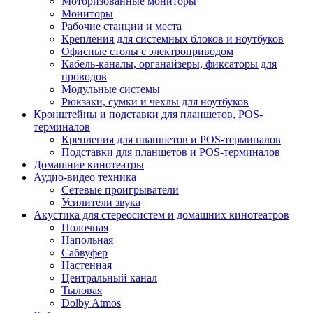
Моторизованные мониторы
Мониторы
Рабочие станции и места
Крепления для системных блоков и ноутбуков
Офисные столы с электроприводом
Кабель-каналы, органайзеры, фиксаторы для
проводов
Модульные системы
Рюкзаки, сумки и чехлы для ноутбуков
Кронштейны и подставки для планшетов, POS-
терминалов
Крепления для планшетов и POS-терминалов
Подставки для планшетов и POS-терминалов
Домашние кинотеатры
Аудио-видео техника
Сетевые проигрыватели
Усилители звука
Акустика для стереосистем и домашних кинотеатров
Полочная
Напольная
Сабвуфер
Настенная
Центральный канал
Тыловая
Dolby Atmos