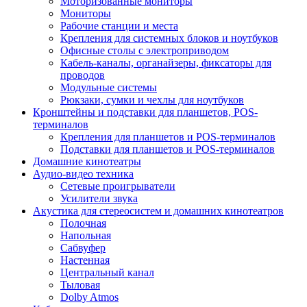
Моторизованные мониторы
Мониторы
Рабочие станции и места
Крепления для системных блоков и ноутбуков
Офисные столы с электроприводом
Кабель-каналы, органайзеры, фиксаторы для
проводов
Модульные системы
Рюкзаки, сумки и чехлы для ноутбуков
Кронштейны и подставки для планшетов, POS-
терминалов
Крепления для планшетов и POS-терминалов
Подставки для планшетов и POS-терминалов
Домашние кинотеатры
Аудио-видео техника
Сетевые проигрыватели
Усилители звука
Акустика для стереосистем и домашних кинотеатров
Полочная
Напольная
Сабвуфер
Настенная
Центральный канал
Тыловая
Dolby Atmos