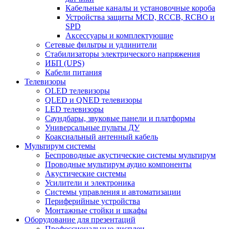
Кабельные каналы и установочные короба
Устройства защиты MCD, RCCB, RCBO и
SPD
Аксессуары и комплектующие
Сетевые фильтры и удлинители
Стабилизаторы электрического напряжения
ИБП (UPS)
Кабели питания
Телевизоры
OLED телевизоры
QLED и QNED телевизоры
LED телевизоры
Саундбары, звуковые панели и платформы
Универсальные пульты ДУ
Коаксиальный антенный кабель
Мультирум системы
Беспроводные акустические системы мультирум
Проводные мультирум аудио компоненты
Акустические системы
Усилители и электроника
Системы управления и автоматизации
Периферийные устройства
Монтажные стойки и шкафы
Оборудование для презентаций
Профессиональные дисплеи