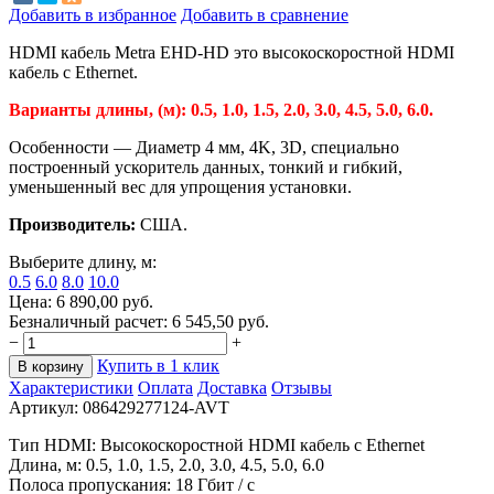
Добавить в избранное
Добавить в сравнение
HDMI кабель Metra EHD-HD это высокоскоростной HDMI
кабель с
Ethernet.
Варианты длины, (м): 0.5, 1.0, 1.5, 2.0
, 3.0, 4.5, 5.0
, 6.0.
Особенности
—
Диаметр 4 мм,
4K, 3D, c
пециально
построенный ускоритель данных,
т
онкий и гибкий,
у
меньшенный вес для упрощения установки.
Производитель:
США.
Выберите длину, м:
0.5
6.0
8.0
10.0
Цена:
6 890,00
руб.
Безналичный расчет:
6 545,50
руб.
−
+
Купить в 1 клик
В корзину
Характеристики
Оплата
Доставка
Отзывы
Артикул:
086429277124-AVT
Тип HDMI: Высокоскоростной HDMI кабель с Ethernet
Длина, м: 0.5, 1.0, 1.5, 2.0, 3.0, 4.5, 5.0, 6.0
Полоса пропускания: 18 Гбит / с