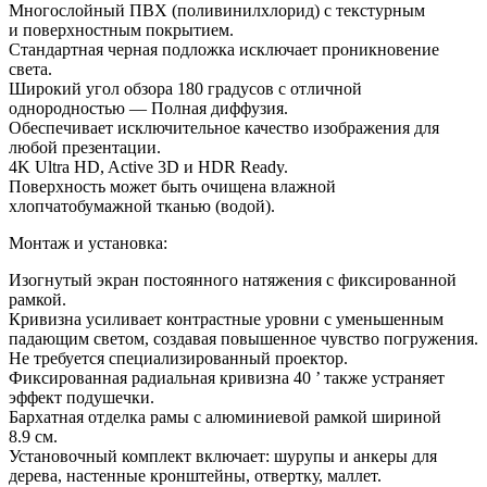
Многослойный ПВХ (поливинилхлорид) с
текстурным
и
поверхностным покрытием.
Стандартная черная подложка исключает проникновение
света.
Широкий угол обзора 180 градусов с
отличной
однородностью
—
Полная диффузия.
Обеспечивает исключительное качество изображения для
любой презентации.
4K
Ultra HD, Active 3D
и
HDR Ready.
Поверхность может быть очищена влажной
хлопчатобумажной тканью (водой).
Монтаж и
установка:
Изогнутый экран постоянного натяжения с
фиксированной
рамкой.
Кривизна усиливает контрастные уровни с
уменьшенным
падающим светом, создавая повышенное чувство погружения.
Не
требуется специализированный проектор.
Фиксированная радиальная кривизна 40
’
также устраняет
эффект подушечки.
Бархатная отделка рамы с
алюминиевой рамкой шириной
8.9
см.
Установочный комплект включает: шурупы и
анкеры для
дерева, настенные кронштейны, отвертку, маллет.