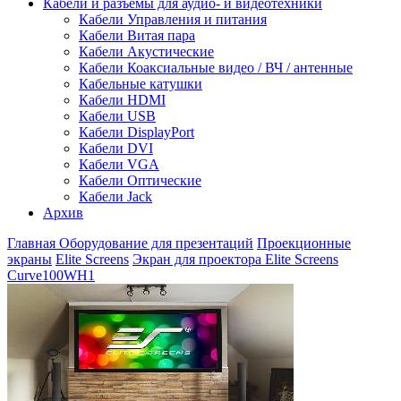
Кабели и разъемы для аудио- и видеотехники
Кабели Управления и питания
Кабели Витая пара
Кабели Акустические
Кабели Коаксиальные видео / ВЧ / антенные
Кабельные катушки
Кабели HDMI
Кабели USB
Кабели DisplayPort
Кабели DVI
Кабели VGA
Кабели Оптические
Кабели Jack
Архив
Главная
Оборудование для презентаций
Проекционные
экраны
Elite Screens
Экран для проектора Elite Screens
Curve100WH1