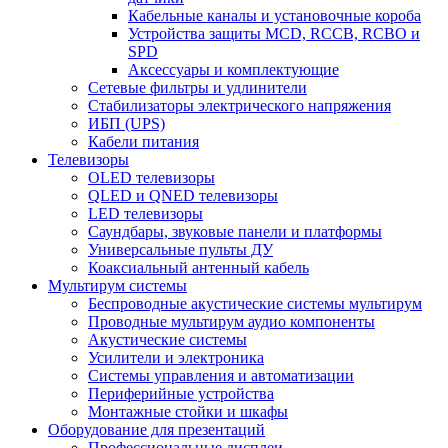
Кабельные каналы и установочные короба
Устройства защиты MCD, RCCB, RCBO и
SPD
Аксессуары и комплектующие
Сетевые фильтры и удлинители
Стабилизаторы электрического напряжения
ИБП (UPS)
Кабели питания
Телевизоры
OLED телевизоры
QLED и QNED телевизоры
LED телевизоры
Саундбары, звуковые панели и платформы
Универсальные пульты ДУ
Коаксиальный антенный кабель
Мультирум системы
Беспроводные акустические системы мультирум
Проводные мультирум аудио компоненты
Акустические системы
Усилители и электроника
Системы управления и автоматизации
Периферийные устройства
Монтажные стойки и шкафы
Оборудование для презентаций
Профессиональные дисплеи