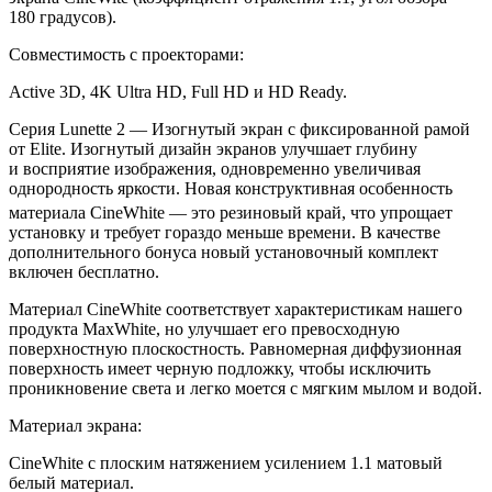
180
градусов).
Совместимость с
проекторами:
Active 3D, 4K
Ultra HD, Full HD
и
HD
Ready.
Серия Lunette 2
—
Изогнутый экран с
фиксированной рамой
от Elite. Изогнутый дизайн экранов улучшает глубину
и
восприятие изображения, одновременно увеличивая
однородность яркости. Новая конструктивная особенность
материала CineWhite
—
это резиновый край, что упрощает
установку и
требует гораздо меньше времени. В
качестве
дополнительного бонуса новый установочный комплект
включен бесплатно.
Материал CineWhite соответствует характеристикам нашего
продукта MaxWhite, но
улучшает его превосходную
поверхностную плоскостность. Равномерная диффузионная
поверхность имеет черную подложку, чтобы исключить
проникновение света и
легко моется с
мягким мылом и
водой.
Материал экрана:
CineWhite с
плоским натяжением усилением 1.1 матовый
белый материал.