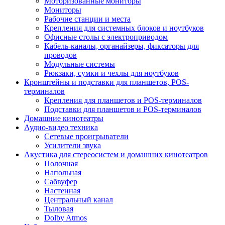
Моторизованные мониторы
Мониторы
Рабочие станции и места
Крепления для системных блоков и ноутбуков
Офисные столы с электроприводом
Кабель-каналы, органайзеры, фиксаторы для
проводов
Модульные системы
Рюкзаки, сумки и чехлы для ноутбуков
Кронштейны и подставки для планшетов, POS-
терминалов
Крепления для планшетов и POS-терминалов
Подставки для планшетов и POS-терминалов
Домашние кинотеатры
Аудио-видео техника
Сетевые проигрыватели
Усилители звука
Акустика для стереосистем и домашних кинотеатров
Полочная
Напольная
Сабвуфер
Настенная
Центральный канал
Тыловая
Dolby Atmos