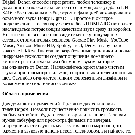
Digital.
Denon способен превратить любой телевизор в
домашний развлекательный центр с помощью саундбара DHT-
S416 с беспроводным сабвуфером и функцией декодирования
объемного звука Dolby Digital 5.1. Простое и быстрое
подключение к телевизору через кабель HDMI ARC позволяет
наслаждаться потрясающим качеством звука сразу из коробки.
Но это еще не все: воспроизводите музыку популярных
сетевых стриминговых сервисов Google Play Music, YouTube
Music, Amazon Music HD, Spotify, Tidal, Deezer и других в
качестве Hi-Res.
Тщательно разработанные динамики и новые
цифровые технологии создают ощущение домашнего
кинотеатра с виртуальным объемным звуком, которое
вы ожидаете от Denon. Наслаждайтесь кристально чистым
звуком при просмотре фильмов, спортивных и телевизионных
шоу. Саундбар отличается тонким современным дизайном и
возможностью настенного монтажа
.
Область применения:
Для домашних применений. Идеально для установки с
телевизором. Позволит существенно повысить громкость
любых устройств, будь то телевизор или планшет. Если вам
нужен сабвуфер для просмотра фильмов по вечерам,
и предпочитаете слушать музыку с вашего смартфона, то,
разместив звуковую панель перед телевизором, вы найдете то,