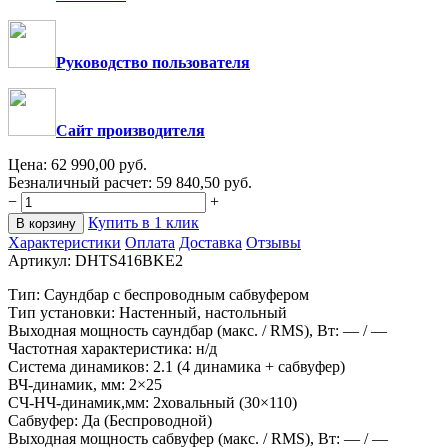
Руководство пользователя
Сайт производителя
Цена:
62 990,00
руб.
Безналичный расчет:
59 840,50
руб.
−
+
Купить в 1 клик
В корзину
Характеристики
Оплата
Доставка
Отзывы
Артикул:
DHTS416BKE2
Тип: Cаундбар с беспроводным сабвуфером
Тип установки: Настенный, настольный
Выходная мощность саундбар (макс. / RMS), Вт: — / —
Частотная характеристика: н/д
Система динамиков: 2.1 (4 динамика + сабвуфер)
ВЧ-динамик, мм: 2×25
СЧ-НЧ-динамик,мм: 2ховальный (30×110)
Сабвуфер: Да (Беспроводной)
Выходная мощность сабвуфер (макс. / RMS), Вт: — / —