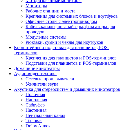
Моторизованные мониторы
Мониторы
Рабочие станции и места
Крепления для системных блоков и ноутбуков
Офисные столы с электроприводом
Кабель-каналы, органайзеры, фиксаторы для
проводов
Модульные системы
Рюкзаки, сумки и чехлы для ноутбуков
Кронштейны и подставки для планшетов, POS-
терминалов
Крепления для планшетов и POS-терминалов
Подставки для планшетов и POS-терминалов
Домашние кинотеатры
Аудио-видео техника
Сетевые проигрыватели
Усилители звука
Акустика для стереосистем и домашних кинотеатров
Полочная
Напольная
Сабвуфер
Настенная
Центральный канал
Тыловая
Dolby Atmos