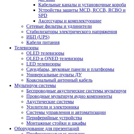
Кабельные каналы и установочные короба
Устройства защиты MCD, RCCB, RCBO и
SPD
Аксессуары и комплектующие
Сетевые фильтры и удлинители
Стабилизаторы электрического напряжения
ИБП (UPS)
Кабели питания
Телевизоры
OLED телевизоры
QLED и QNED телевизоры
LED телевизоры
Саундбары, звуковые панели и платформы
Универсальные пульты ДУ
Коаксиальный антенный кабель
Мультирум системы
Беспроводные акустические системы мультирум
Проводные мультирум аудио компоненты
Акустические системы
Усилители и электроника
Системы управления и автоматизации
Периферийные устройства
Монтажные стойки и шкафы
Оборудование для презентаций
Профессиональные дисплеи