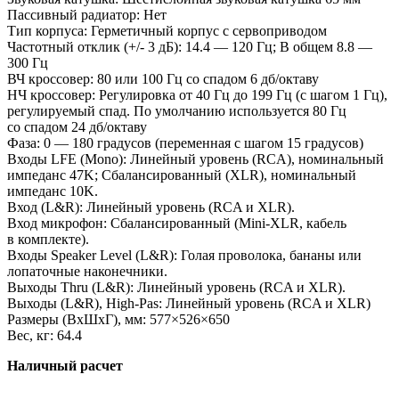
Пассивный радиатор: Нет
Тип корпуса: Герметичный корпус с сервоприводом
Частотный отклик (+/- 3 дБ): 14.4 — 120 Гц; В общем 8.8 —
300 Гц
ВЧ кроссовер: 80 или 100 Гц со спадом 6 дб/октаву
НЧ кроссовер: Регулировка от 40 Гц до 199 Гц (с шагом 1 Гц),
регулируемый спад. По умолчанию используется 80 Гц
со спадом 24 дб/октаву
Фаза: 0 — 180 градусов (переменная с шагом 15 градусов)
Входы LFE (Mono): Линейный уровень (RCA), номинальный
импеданс 47K; Сбалансированный (XLR), номинальный
импеданс 10K.
Вход (L&R): Линейный уровень (RCA и XLR).
Вход микрофон: Cбалансированный (Mini-XLR, кабель
в комплекте).
Входы Speaker Level (L&R): Голая проволока, бананы или
лопаточные наконечники.
Выходы Thru (L&R): Линейный уровень (RCA и XLR).
Выходы (L&R), High-Pas: Линейный уровень (RCA и XLR)
Размеры (ВxШxГ), мм: 577×526×650
Вес, кг: 64.4
Наличный расчет