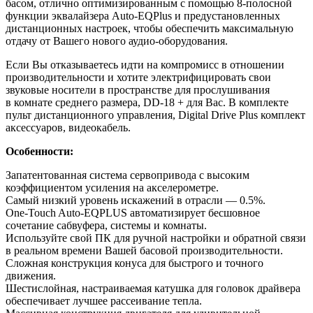
басом, отлично оптимизированным с
помощью 8-полосной
функции эквалайзера Auto-EQPlus и
предустановленных
дистанционных настроек, чтобы обеспечить максимальную
отдачу от
Вашего нового аудио-оборудования.
Если Вы
отказываетесь идти на
компромисс в
отношении
производительности и
хотите электрифицировать свои
звуковые носители в
пространстве для прослушивания
в
комнате среднего размера, DD-18 + для Вас. В
комплекте
пульт дистанционного управления, Digital Drive Plus комплект
аксессуаров, видеокабель.
Особенности:
Запатентованная система сервопривода с
высоким
коэффициентом усиления на
акселерометре.
Самый низкий уровень искажений в
отрасли
—
0.5%.
One-Touch Auto-EQPLUS автоматизирует бесшовное
сочетание сабвуфера, системы и
комнаты.
Используйте свой
ПК для ручной настройки и
обратной связи
в
реальном времени Вашей басовой производительности.
Сложная конструкция конуса для быстрого и
точного
движения.
Шестислойная, настраиваемая катушка для головок драйвера
обеспечивает лучшее рассеивание тепла.