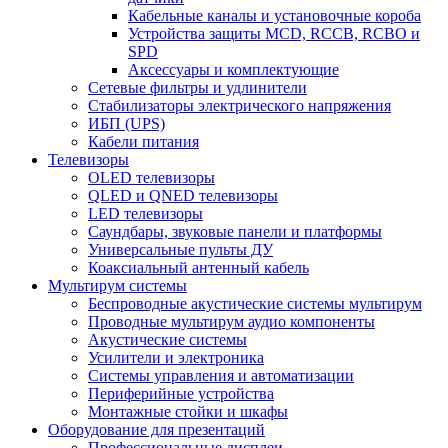
Кабельные каналы и установочные короба
Устройства защиты MCD, RCCB, RCBO и
SPD
Аксессуары и комплектующие
Сетевые фильтры и удлинители
Стабилизаторы электрического напряжения
ИБП (UPS)
Кабели питания
Телевизоры
OLED телевизоры
QLED и QNED телевизоры
LED телевизоры
Саундбары, звуковые панели и платформы
Универсальные пульты ДУ
Коаксиальный антенный кабель
Мультирум системы
Беспроводные акустические системы мультирум
Проводные мультирум аудио компоненты
Акустические системы
Усилители и электроника
Системы управления и автоматизации
Периферийные устройства
Монтажные стойки и шкафы
Оборудование для презентаций
Профессиональные дисплеи