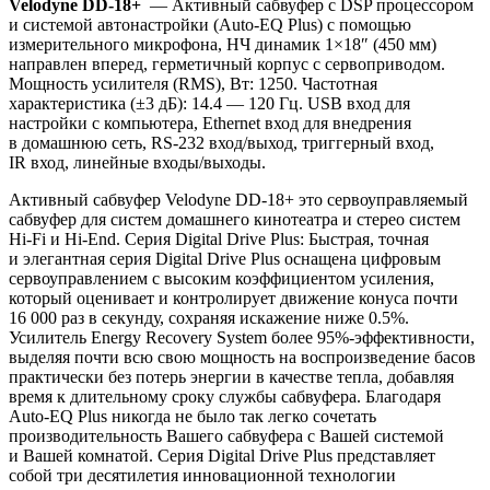
Velodyne DD-18+
—
Активный сабвуфер с DSP процессором
и системой автонастройки (Auto-EQ Plus) с помощью
измерительного микрофона, НЧ динамик 1×18″ (450 мм)
направлен вперед,
герметичный корпус с сервоприводом
.
Мощность усилителя (RMS), Вт: 1250. Частотная
характеристика (±3 дБ): 14.4 — 120 Гц. USB вход для
настройки с компьютера, Ethernet вход для внедрения
в домашнюю сеть, RS-232 вход/выход, триггерный вход,
IR вход, линейные входы/выходы.
Активный сабвуфер Velodyne DD-18+ это сервоуправляемый
сабвуфер для систем домашнего кинотеатра и
стерео систем
Hi-Fi и
Hi-End. Серия Digital Drive Plus: Быстрая, точная
и
элегантная серия Digital Drive Plus оснащена цифровым
сервоуправлением с
высоким коэффициентом усиления,
который оценивает и
контролирует движение конуса почти
16
000 раз в
секунду, сохраняя искажение ниже 0.5%.
Усилитель Energy Recovery System более 95%-эффективности,
выделяя почти всю свою мощность на
воспроизведение басов
практически без потерь энергии в
качестве тепла, добавляя
время к
длительному сроку службы сабвуфера. Благодаря
Auto-EQ Plus никогда не
было так легко сочетать
производительность Вашего сабвуфера с
Вашей системой
и
Вашей комнатой. Серия Digital Drive Plus представляет
собой три десятилетия инновационной технологии