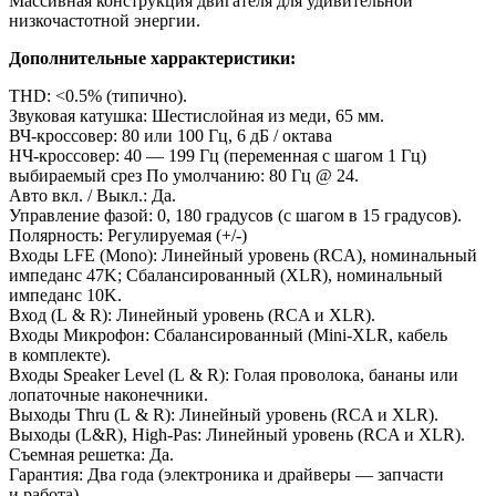
Массивная конструкция двигателя для удивительной
низкочастотной энергии.
Дополнительные харрактеристики:
THD:
<
0.5% (типично).
Звуковая катушка: Шестислойная из
меди, 65
мм.
ВЧ-кроссовер: 80
или 100
Гц, 6
дБ
/ октава
НЧ-кроссовер: 40
—
199
Гц (переменная с
шагом 1
Гц)
выбираемый срез
По умолчанию: 80
Гц @ 24.
Авто вкл.
/ Выкл.: Да.
Управление фазой: 0, 180 градусов (с
шагом в
15
градусов).
Полярность: Регулируемая (+/-)
Входы LFE (Mono): Линейный уровень (RCA), номинальный
импеданс 47K; Сбалансированный (XLR), номинальный
импеданс 10K.
Вход (L
&
R): Линейный уровень (RCA и
XLR).
Входы Микрофон: Cбалансированный (Mini-XLR, кабель
в
комплекте).
Входы Speaker Level (L
&
R): Голая проволока, бананы или
лопаточные наконечники.
Выходы Thru (L
&
R): Линейный уровень (RCA и
XLR).
Выходы (L
&
R), High-Pas: Линейный уровень (RCA и
XLR).
Съемная решетка: Да.
Гарантия: Два года (электроника и
драйверы
—
запчасти
и
работа).