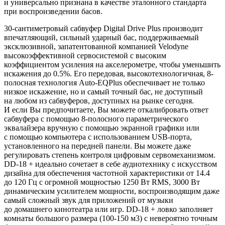
и
универсально признана в
качестве эталонного стандарта
при воспроизведении басов.
30-сантиметровый сабвуфер Digital Drive Plus производит
впечатляющий, сильный ударный бас, поддерживаемый
эксклюзивной, запатентованной компанией Velodyne
высокоэффективной сервосистемой с
высоким
коэффициентом усиления на
акселерометре, чтобы уменьшить
искажения до
0.5%. Его передовая, высокотехнологичная, 8-
полосная технология Auto-EQPlus обеспечивает не
только
низкое искажение, но
и
самый точный бас, не
доступный
на
любом из
сабвуферов, доступных на
рынке сегодня.
И
если
Вы предпочитаете, Вы
можете откалибровать ответ
сабвуфера с
помощью 8-полосного параметрического
эквалайзера вручную с
помощью экранной графики или
с
помощью компьютера с
использованием USB-порта,
установленного на
передней панели. Вы
можете даже
регулировать степень контроля цифровым сервомеханизмом.
DD-18 + идеально сочетает в
себе аудиотехнику с
искусством
дизайна для обеспечения частотной характеристики от
14.4
до
120
Гц с
огромной мощностью 1250
Вт RMS, 3000
Вт
динамическим усилителем мощности, воспроизводящим даже
самый сложный звук для приложений от
музыки
до
домашнего кинотеатра или игр. DD-18 + ловко заполняет
комнаты большого размера (100-150
м3) с
невероятно точным