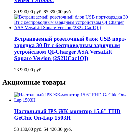
Venset TS1000C
89 990,00
руб.
85 390,00
руб.
Встраиваемый розеточный блок USB порт-
зарядка 30 Вт c беспроводным зарядным
устройством QI-Charger ASA VersaLift
Square Version (2S2UCaс1QI)
23 990,00
руб.
Акционные товары
Настольный IPS ЖК-монитор 15.6" FHD
GeСhic On-Lap 1503H
53 130,00
руб.
54 420,30
руб.