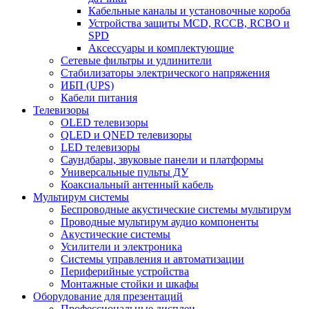
Кабельные каналы и установочные короба
Устройства защиты MCD, RCCB, RCBO и
SPD
Аксессуары и комплектующие
Сетевые фильтры и удлинители
Стабилизаторы электрического напряжения
ИБП (UPS)
Кабели питания
Телевизоры
OLED телевизоры
QLED и QNED телевизоры
LED телевизоры
Саундбары, звуковые панели и платформы
Универсальные пульты ДУ
Коаксиальный антенный кабель
Мультирум системы
Беспроводные акустические системы мультирум
Проводные мультирум аудио компоненты
Акустические системы
Усилители и электроника
Системы управления и автоматизации
Периферийные устройства
Монтажные стойки и шкафы
Оборудование для презентаций
Профессиональные дисплеи