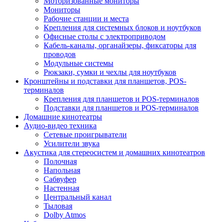
Моторизованные мониторы
Мониторы
Рабочие станции и места
Крепления для системных блоков и ноутбуков
Офисные столы с электроприводом
Кабель-каналы, органайзеры, фиксаторы для
проводов
Модульные системы
Рюкзаки, сумки и чехлы для ноутбуков
Кронштейны и подставки для планшетов, POS-
терминалов
Крепления для планшетов и POS-терминалов
Подставки для планшетов и POS-терминалов
Домашние кинотеатры
Аудио-видео техника
Сетевые проигрыватели
Усилители звука
Акустика для стереосистем и домашних кинотеатров
Полочная
Напольная
Сабвуфер
Настенная
Центральный канал
Тыловая
Dolby Atmos