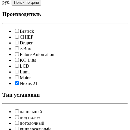
руб.
Производитель
Brateck
CHIEF
Draper
e-Box
Future Automation
KC Lifts
LCD
Lumi
Maior
Nexus 21
Robolift
Тип установки
TriumphBoard
Unitech Systems
Venset
напольный
Vogels
под полом
потолочный
универсальный